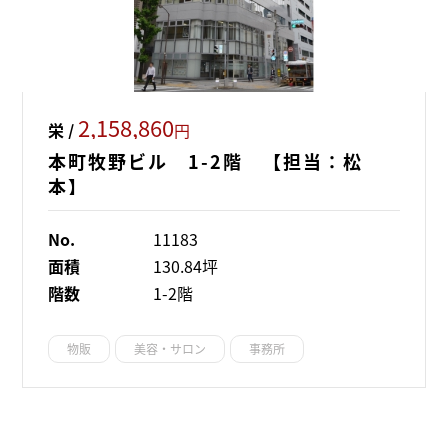
2,158,860
栄 /
円
本町牧野ビル 1-2階 【担当：松
本】
No.
11183
面積
130.84坪
階数
1-2階
物販
美容・サロン
事務所