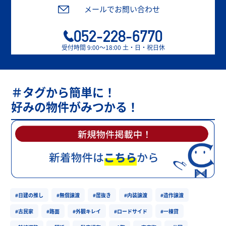
メールでお問い合わせ
052-228-6770
受付時間 9:00〜18:00 土・日・祝日休
＃タグから簡単に！
好みの物件がみつかる！
#日建の推し
#無償譲渡
#居抜き
#内装譲渡
#造作譲渡
#古民家
#路面
#外観キレイ
#ロードサイド
#一棟貸