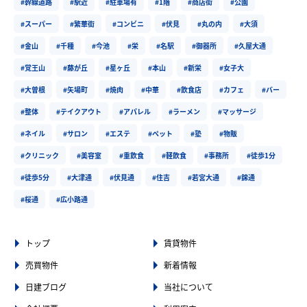
#幹線道路
#駅近
#駐車場有
#1階
#商店街
#公園
#スーパー
#繁華街
#コンビニ
#伏見
#丸の内
#大須
#金山
#千種
#今池
#栄
#名駅
#御器所
#久屋大通
#覚王山
#藤が丘
#星ヶ丘
#本山
#新栄
#女子大
#大曽根
#矢場町
#焼肉
#中華
#飲食店
#カフェ
#バー
#整体
#テイクアウト
#アパレル
#ラーメン
#マッサージ
#ネイル
#サロン
#エステ
#ペット
#塾
#物販
#クリニック
#美容室
#重飲食
#軽飲食
#事務所
#徒歩1分
#徒歩5分
#大津通
#伏見通
#住吉
#若宮大通
#錦通
#桜通
#広小路通
トップ
賃貸物件
売買物件
新着情報
日建ブログ
当社について