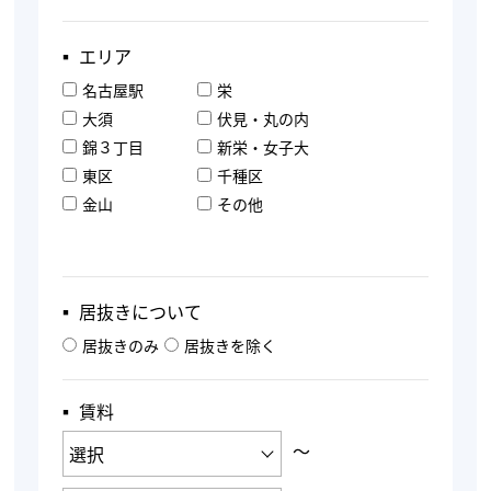
▪︎ エリア
名古屋駅
栄
大須
伏見・丸の内
錦３丁目
新栄・女子大
東区
千種区
金山
その他
▪︎ 居抜きについて
居抜きのみ
居抜きを除く
▪︎ 賃料
〜