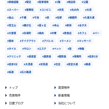
#幹線道路
#駅近
#駐車場有
#1階
#商店街
#公園
#スーパー
#繁華街
#コンビニ
#伏見
#丸の内
#大須
#金山
#千種
#今池
#栄
#名駅
#御器所
#久屋大通
#覚王山
#藤が丘
#星ヶ丘
#本山
#新栄
#女子大
#大曽根
#矢場町
#焼肉
#中華
#飲食店
#カフェ
#バー
#整体
#テイクアウト
#アパレル
#ラーメン
#マッサージ
#ネイル
#サロン
#エステ
#ペット
#塾
#物販
#クリニック
#美容室
#重飲食
#軽飲食
#事務所
#徒歩1分
#徒歩5分
#大津通
#伏見通
#住吉
#若宮大通
#錦通
#桜通
#広小路通
トップ
賃貸物件
売買物件
新着情報
日建ブログ
当社について