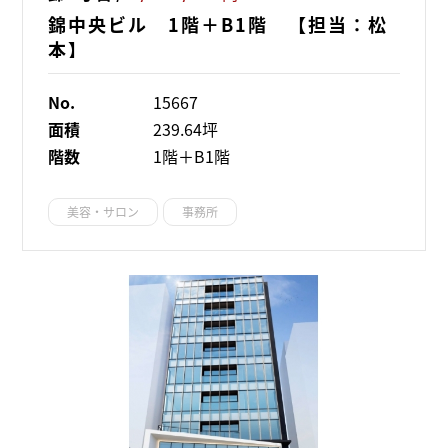
錦中央ビル 1階＋B1階 【担当：松
本】
No.
15667
面積
239.64坪
階数
1階＋B1階
美容・サロン
事務所