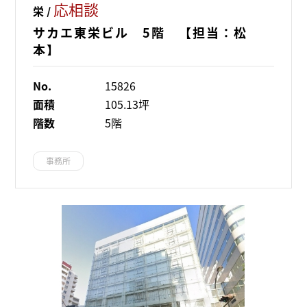
応相談
栄 /
サカエ東栄ビル 5階 【担当：松
本】
No.
15826
面積
105.13坪
階数
5階
事務所