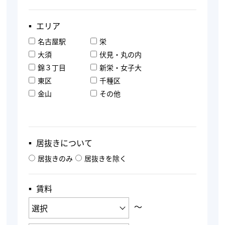
▪︎ エリア
名古屋駅
栄
大須
伏見・丸の内
錦３丁目
新栄・女子大
東区
千種区
金山
その他
▪︎ 居抜きについて
居抜きのみ
居抜きを除く
▪︎ 賃料
〜