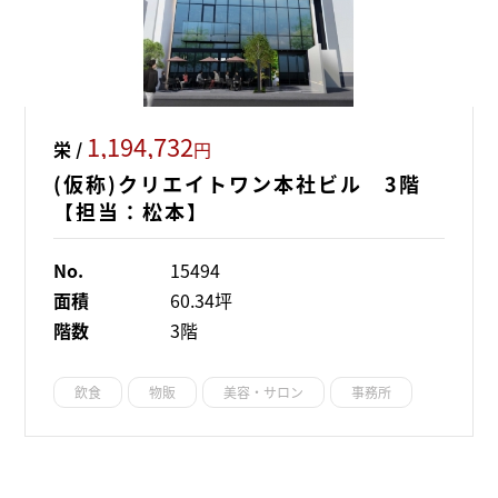
1,194,732
栄 /
円
(仮称)クリエイトワン本社ビル 3階
【担当：松本】
No.
15494
面積
60.34坪
階数
3階
飲食
物販
美容・サロン
事務所