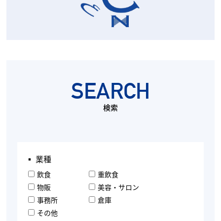
SEARCH
検索
▪︎ 業種
飲食
重飲食
物販
美容・サロン
事務所
倉庫
その他