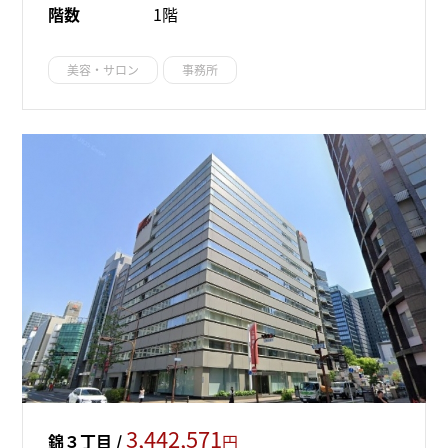
階数
1階
美容・サロン
事務所
3,442,571
錦３丁目 /
円