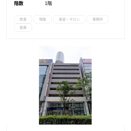
階数
1階
飲食
物販
美容・サロン
事務所
倉庫