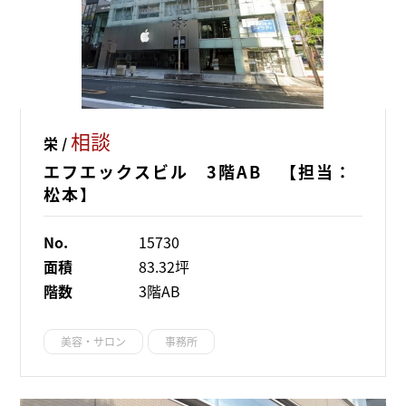
相談
栄 /
エフエックスビル 3階AB 【担当：
松本】
No.
15730
面積
83.32坪
階数
3階AB
美容・サロン
事務所