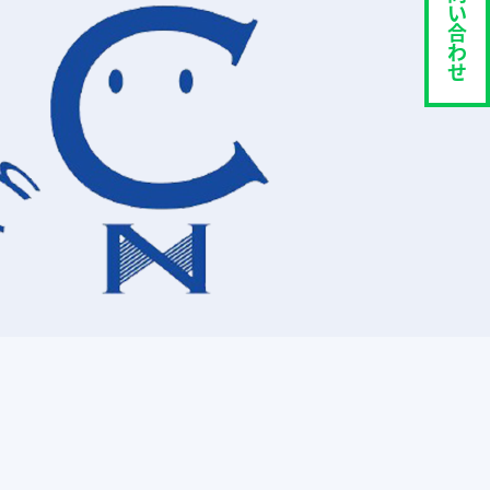
い
合
わ
せ