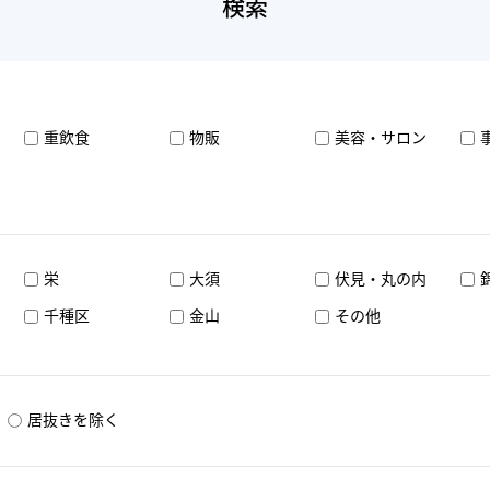
検索
重飲食
物販
美容・サロン
栄
大須
伏見・丸の内
千種区
金山
その他
居抜きを除く