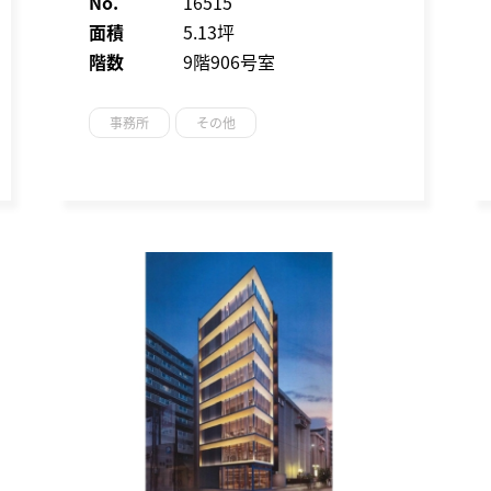
No.
16515
面積
5.13坪
階数
9階906号室
事務所
その他