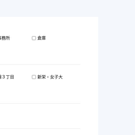
事務所
倉庫
錦３丁目
新栄・女子大