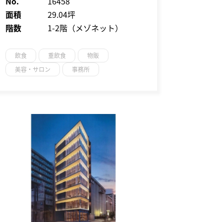
No.
16458
面積
29.04坪
階数
1-2階（メゾネット）
飲食
重飲食
物販
美容・サロン
事務所