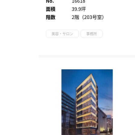
No.
16618
面積
39.9坪
階数
2階（203号室）
美容・サロン
事務所