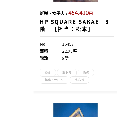
454,410
新栄・女子大 /
円
HP SQUARE SAKAE 8
階 【担当：松本】
No.
16457
面積
22.95坪
階数
8階
飲食
重飲食
物販
美容・サロン
事務所