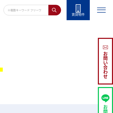
賃貸物件
お
問
い
。
合
わ
せ
お
問