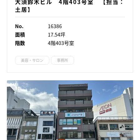
大須鈴木ビル 4階403号室 【担当：
土居】
No.
16386
面積
17.54坪
階数
4階403号室
美容・サロン
事務所