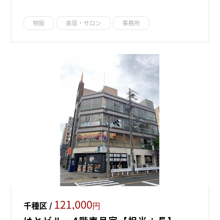
物販
美容・サロン
事務所
121,000
千種区 /
円