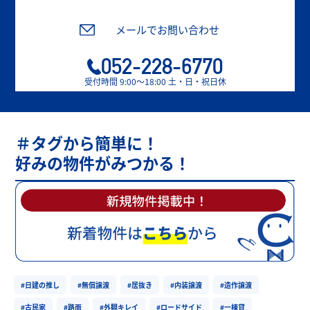
メールでお問い合わせ
052-228-6770
受付時間 9:00〜18:00 土・日・祝日休
＃タグから簡単に！
好みの物件がみつかる！
#日建の推し
#無償譲渡
#居抜き
#内装譲渡
#造作譲渡
#古民家
#路面
#外観キレイ
#ロードサイド
#一棟貸