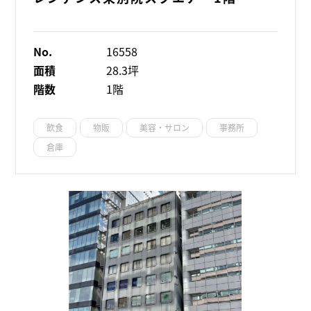
No.
16558
面積
28.3坪
階数
1階
飲食
物販
美容・サロン
事務所
倉庫