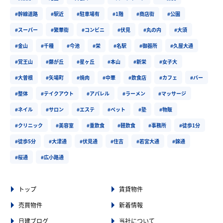
#幹線道路
#駅近
#駐車場有
#1階
#商店街
#公園
#スーパー
#繁華街
#コンビニ
#伏見
#丸の内
#大須
#金山
#千種
#今池
#栄
#名駅
#御器所
#久屋大通
#覚王山
#藤が丘
#星ヶ丘
#本山
#新栄
#女子大
#大曽根
#矢場町
#焼肉
#中華
#飲食店
#カフェ
#バー
#整体
#テイクアウト
#アパレル
#ラーメン
#マッサージ
#ネイル
#サロン
#エステ
#ペット
#塾
#物販
#クリニック
#美容室
#重飲食
#軽飲食
#事務所
#徒歩1分
#徒歩5分
#大津通
#伏見通
#住吉
#若宮大通
#錦通
#桜通
#広小路通
トップ
賃貸物件
売買物件
新着情報
日建ブログ
当社について