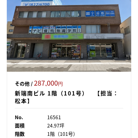
287,000
その他 /
円
新瑞南ビル 1階（101号） 【担当：
松本】
No.
16561
面積
24.97坪
階数
1階（101号）