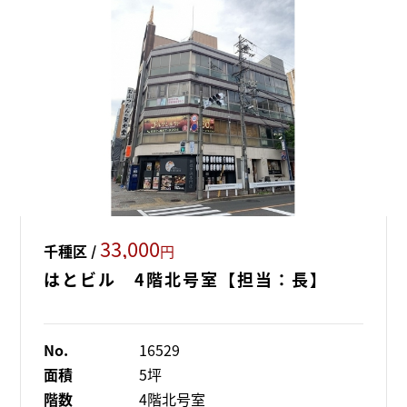
33,000
千種区 /
円
はとビル 4階北号室【担当：長】
No.
16529
面積
5坪
階数
4階北号室