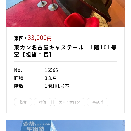
33,000
東区 /
円
東カン名古屋キャステール 1階101号
室【担当：長】
No.
16566
面積
3.9坪
階数
1階101号室
飲食
物販
美容・サロン
事務所