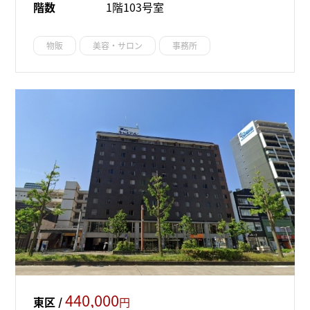
階数
1階103号室
物販
美容・サロン
事務所
440,000
東区 /
円