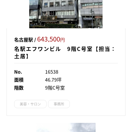
643,500
名古屋駅 /
円
名駅エフワンビル 9階C号室【担当：
土居】
No.
16538
面積
46.79坪
階数
9階C号室
美容・サロン
事務所