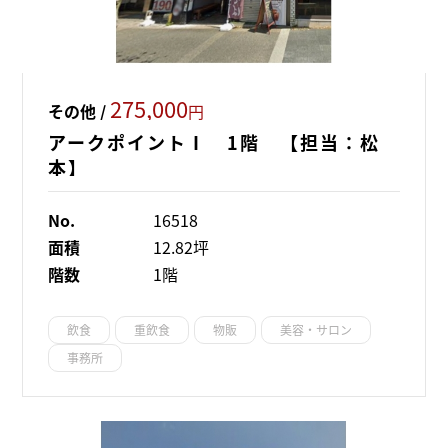
275,000
その他 /
円
アークポイントⅠ 1階 【担当：松
本】
No.
16518
面積
12.82坪
階数
1階
飲食
重飲食
物販
美容・サロン
事務所