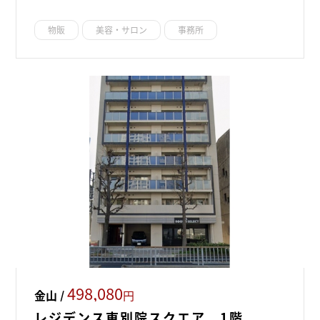
物販
美容・サロン
事務所
498,080
金山 /
円
レジデンス東別院スクエア 1階