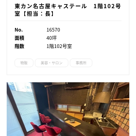
東カン名古屋キャステール 1階102号
室【担当：長】
No.
16570
面積
40坪
階数
1階102号室
物販
美容・サロン
事務所