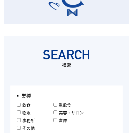
SEARCH
検索
▪︎ 業種
飲食
重飲食
物販
美容・サロン
事務所
倉庫
その他