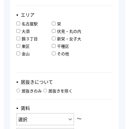
▪︎ エリア
名古屋駅
栄
大須
伏見・丸の内
錦３丁目
新栄・女子大
東区
千種区
金山
その他
▪︎ 居抜きについて
居抜きのみ
居抜きを除く
▪︎ 賃料
〜