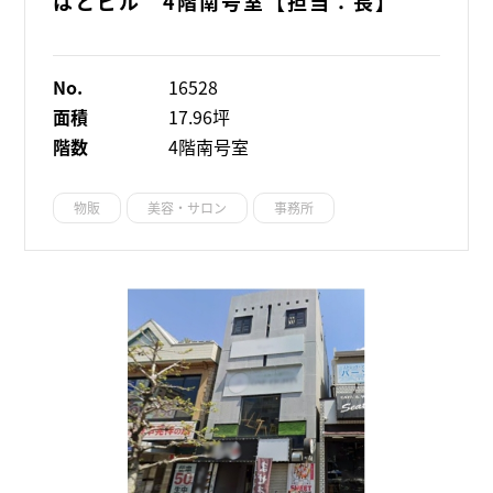
はとビル 4階南号室【担当：長】
No.
16528
面積
17.96坪
階数
4階南号室
物販
美容・サロン
事務所