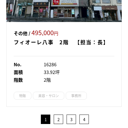
495,000
その他 /
円
フィオーレ八事 2階 【担当：長】
No.
16286
面積
33.92坪
階数
2階
物販
美容・サロン
事務所
1
2
3
4