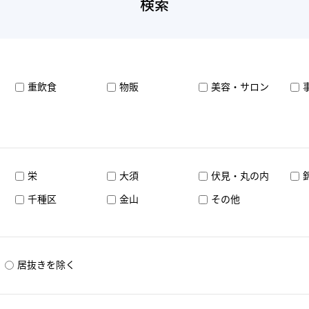
検索
重飲食
物販
美容・サロン
栄
大須
伏見・丸の内
千種区
金山
その他
居抜きを除く