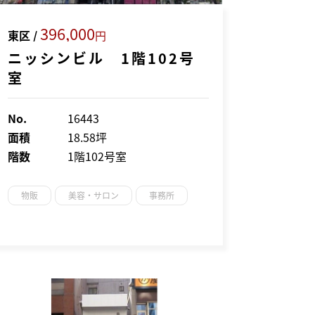
396,000
東区 /
円
ニッシンビル 1階102号
室
No.
16443
面積
18.58坪
階数
1階102号室
物販
美容・サロン
事務所