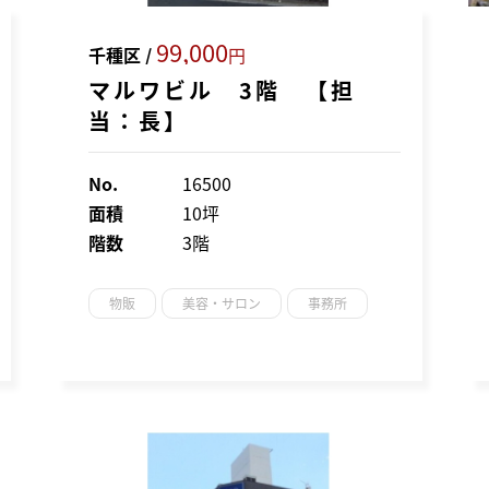
99,000
千種区 /
円
マルワビル 3階 【担
当：長】
No.
16500
面積
10坪
階数
3階
物販
美容・サロン
事務所