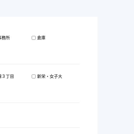
事務所
倉庫
錦３丁目
新栄・女子大