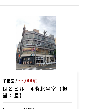
33,000
千種区 /
円
はとビル 4階北号室【担
当：長】