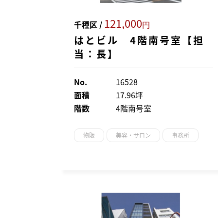
121,000
千種区 /
円
はとビル 4階南号室【担
当：長】
No.
16528
面積
17.96坪
階数
4階南号室
物販
美容・サロン
事務所