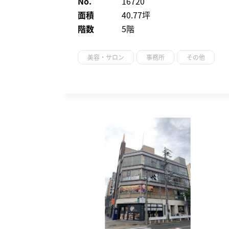
No.
16720
面積
40.77坪
階数
5階
美容・サロン
事務所
その他