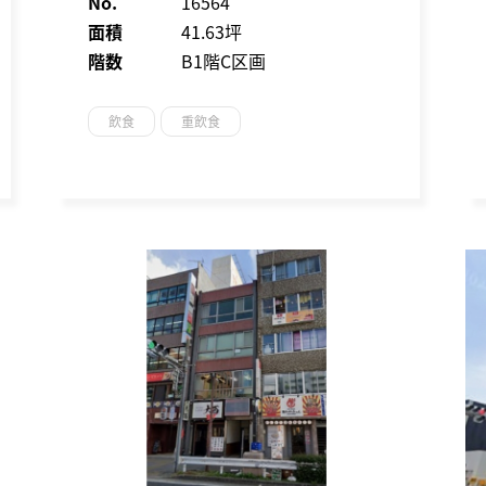
No.
16564
面積
41.63坪
階数
B1階C区画
飲食
重飲食