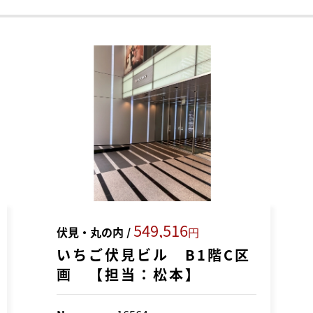
549,516
伏見・丸の内 /
円
いちご伏見ビル B1階C区
画 【担当：松本】