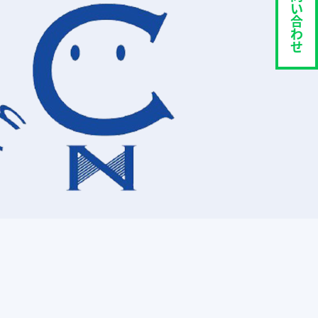
い
合
わ
せ