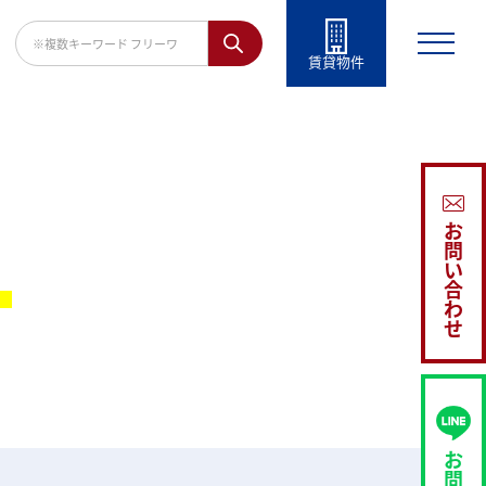
賃貸物件
お
問
い
。
合
わ
せ
お
問