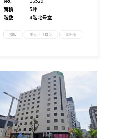
No.
16529
面積
5坪
階数
4階北号室
物販
美容・サロン
事務所