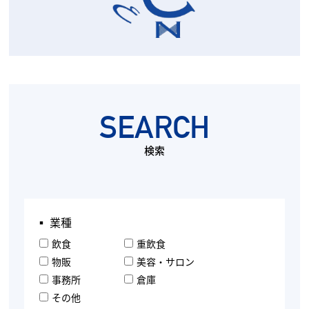
SEARCH
検索
▪︎ 業種
飲食
重飲食
物販
美容・サロン
事務所
倉庫
その他