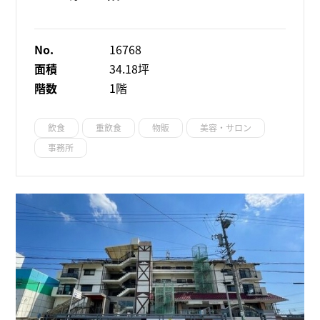
No.
16768
面積
34.18坪
階数
1階
飲食
重飲食
物販
美容・サロン
事務所