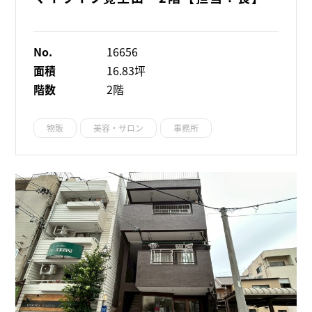
No.
16656
面積
16.83坪
階数
2階
物販
美容・サロン
事務所