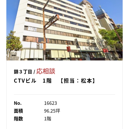
応相談
錦３丁目 /
CTVビル 1階 【担当：松本】
No.
16623
面積
96.25坪
階数
1階