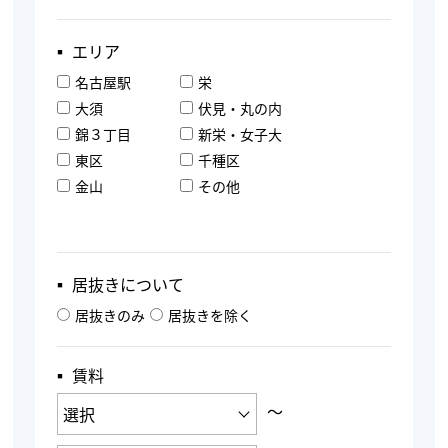
▪︎ エリア
名古屋駅
栄
大須
伏見・丸の内
錦３丁目
新栄・女子大
東区
千種区
金山
その他
▪︎ 居抜きについて
居抜きのみ
居抜きを除く
▪︎ 賃料
〜