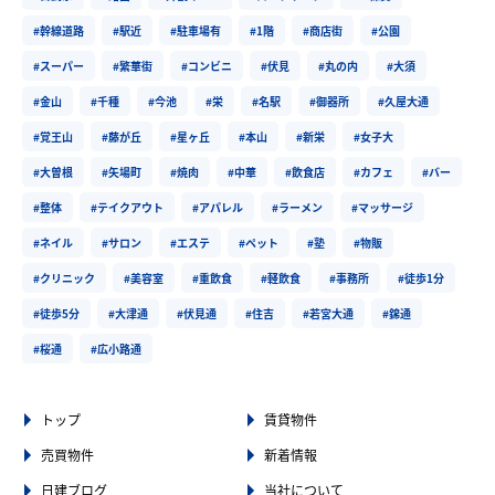
#幹線道路
#駅近
#駐車場有
#1階
#商店街
#公園
#スーパー
#繁華街
#コンビニ
#伏見
#丸の内
#大須
#金山
#千種
#今池
#栄
#名駅
#御器所
#久屋大通
#覚王山
#藤が丘
#星ヶ丘
#本山
#新栄
#女子大
#大曽根
#矢場町
#焼肉
#中華
#飲食店
#カフェ
#バー
#整体
#テイクアウト
#アパレル
#ラーメン
#マッサージ
#ネイル
#サロン
#エステ
#ペット
#塾
#物販
#クリニック
#美容室
#重飲食
#軽飲食
#事務所
#徒歩1分
#徒歩5分
#大津通
#伏見通
#住吉
#若宮大通
#錦通
#桜通
#広小路通
トップ
賃貸物件
売買物件
新着情報
日建ブログ
当社について