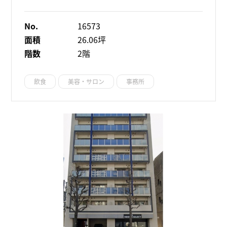
No.
16573
面積
26.06坪
階数
2階
飲食
美容・サロン
事務所