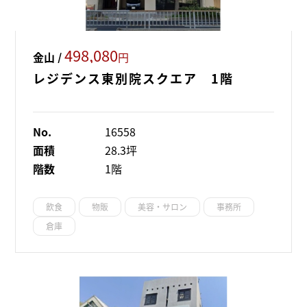
498,080
金山 /
円
レジデンス東別院スクエア 1階
No.
16558
面積
28.3坪
階数
1階
飲食
物販
美容・サロン
事務所
倉庫