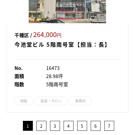
264,000
千種区 /
円
今池堂ビル 5階南号室【担当：長】
No.
16473
面積
28.98坪
階数
5階南号室
物販
美容・サロン
事務所
1
2
3
4
5
6
7