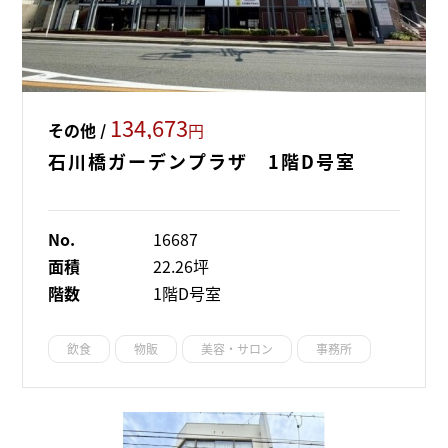
134,673
その他 /
円
石川橋ガーデンプラザ 1階D号室
No.
16687
面積
22.26坪
階数
1階D号室
飲食
物販
美容・サロン
事務所