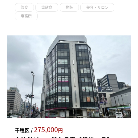
飲食
重飲食
物販
美容・サロン
事務所
275,000
千種区 /
円