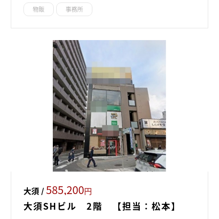
物販
事務所
585,200
大須 /
円
大須SHビル 2階 【担当：松本】