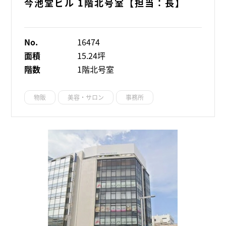
今池堂ビル 1階北号室【担当：長】
No.
16474
面積
15.24坪
階数
1階北号室
物販
美容・サロン
事務所