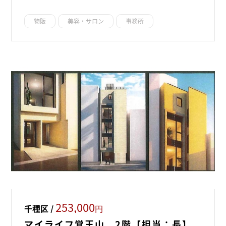
物販
美容・サロン
事務所
253,000
千種区 /
円
マイライフ覚王山 2階【担当：長】