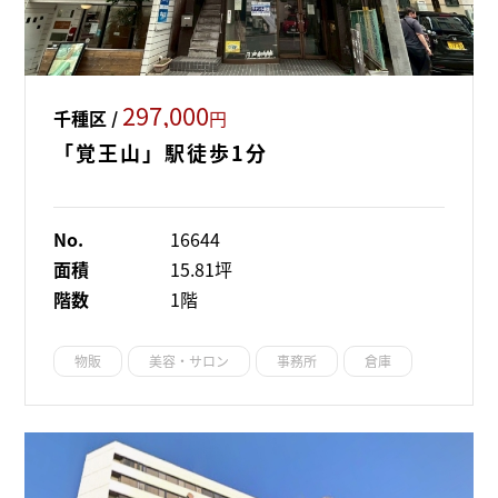
297,000
千種区 /
円
「覚王山」駅徒歩1分
No.
16644
面積
15.81坪
階数
1階
物販
美容・サロン
事務所
倉庫