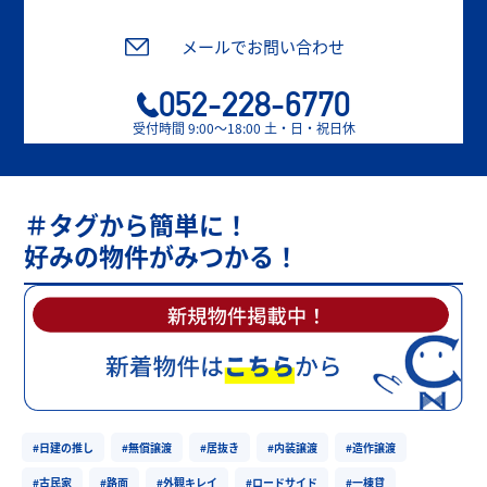
メールでお問い合わせ
052-228-6770
受付時間 9:00〜18:00 土・日・祝日休
＃タグから簡単に！
好みの物件がみつかる！
#日建の推し
#無償譲渡
#居抜き
#内装譲渡
#造作譲渡
#古民家
#路面
#外観キレイ
#ロードサイド
#一棟貸