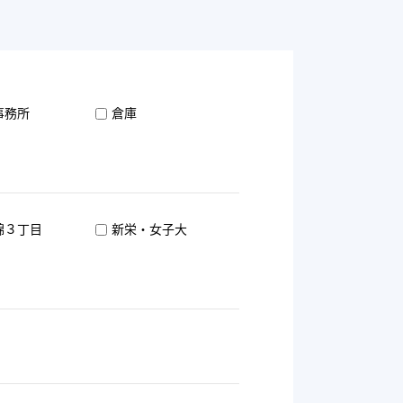
事務所
倉庫
錦３丁目
新栄・女子大