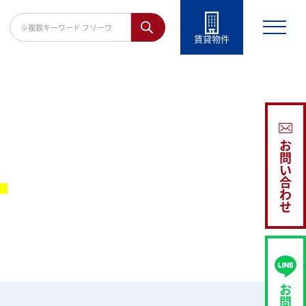
賃貸物件
お
問
い
。
合
わ
せ
お
問