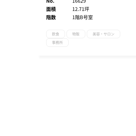
No.
16629
面積
12.71坪
階数
1階B号室
飲食
物販
美容・サロン
事務所