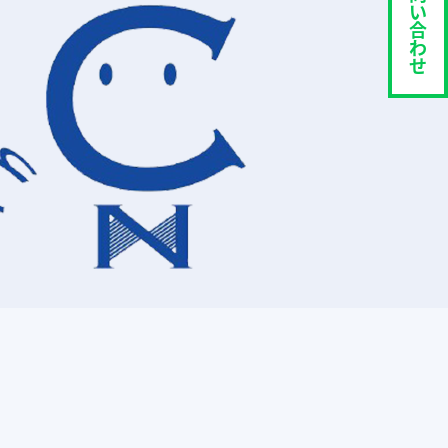
い
合
わ
せ