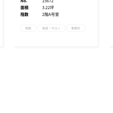
No.
15672
面積
3.22坪
階数
2階A号室
物販
美容・サロン
事務所