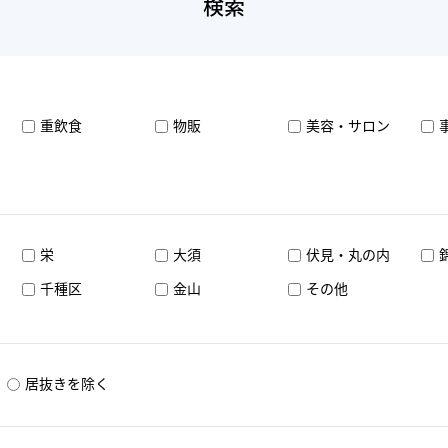
検索
重飲食
物販
美容・サロン
栄
大須
伏見・丸の内
千種区
金山
その他
居抜きを除く