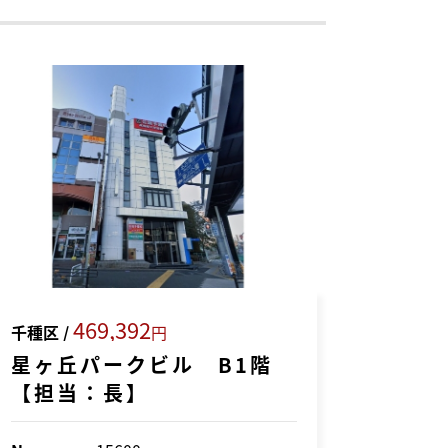
469,392
千種区 /
円
星ヶ丘パークビル B1階
【担当：長】