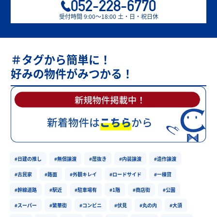
052-228-6770
受付時間 9:00〜18:00 土・日・祝日休
＃タグから簡単に！
好みの物件がみつかる！
#日建の推し
#無償譲渡
#居抜き
#内装譲渡
#造作譲渡
#古民家
#路面
#外観キレイ
#ロードサイド
#一棟貸
#幹線道路
#駅近
#駐車場有
#1階
#商店街
#公園
#スーパー
#繁華街
#コンビニ
#伏見
#丸の内
#大須