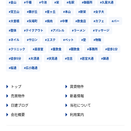
#金山
#千種
#今池
#栄
#名駅
#御器所
#久屋大通
#覚王山
#藤が丘
#星ヶ丘
#本山
#新栄
#女子大
#大曽根
#矢場町
#焼肉
#中華
#飲食店
#カフェ
#バー
#整体
#テイクアウト
#アパレル
#ラーメン
#マッサージ
#ネイル
#サロン
#エステ
#ペット
#塾
#物販
#クリニック
#美容室
#重飲食
#軽飲食
#事務所
#徒歩1分
#徒歩5分
#大津通
#伏見通
#住吉
#若宮大通
#錦通
#桜通
#広小路通
トップ
賃貸物件
売買物件
新着情報
日建ブログ
当社について
会社概要
利用案内