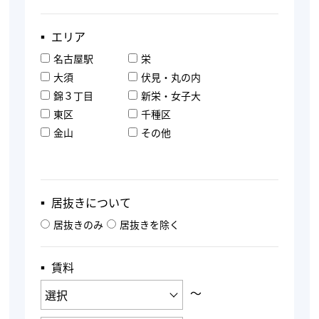
▪︎ エリア
名古屋駅
栄
大須
伏見・丸の内
錦３丁目
新栄・女子大
東区
千種区
金山
その他
▪︎ 居抜きについて
居抜きのみ
居抜きを除く
▪︎ 賃料
〜