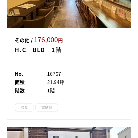
176,000
その他 /
円
H.C BLD 1階
No.
16767
面積
21.94坪
階数
1階
飲食
重飲食