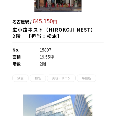
645,150
名古屋駅 /
円
広小路ネスト（HIROKOJI NEST）
2階 【担当：松本】
No.
15897
面積
19.55坪
階数
2階
飲食
物販
美容・サロン
事務所