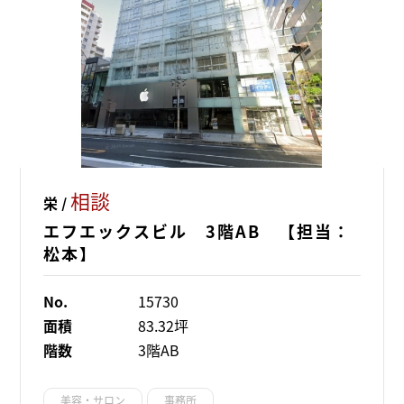
相談
栄 /
エフエックスビル 3階AB 【担当：
松本】
No.
15730
面積
83.32坪
階数
3階AB
美容・サロン
事務所