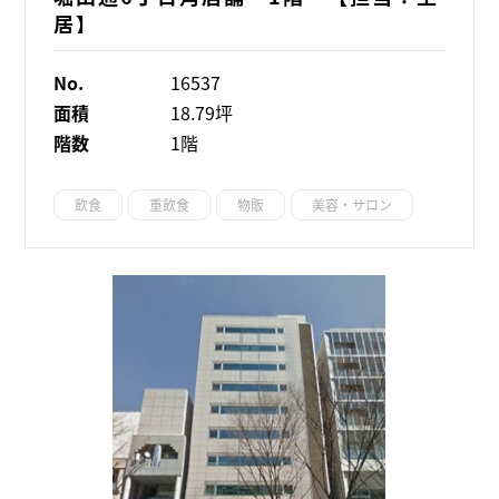
居】
No.
16537
面積
18.79坪
階数
1階
飲食
重飲食
物販
美容・サロン