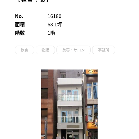
No.
16180
面積
68.1坪
階数
1階
飲食
物販
美容・サロン
事務所