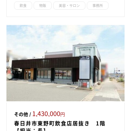
飲食
物販
美容・サロン
事務所
1,430,000
その他 /
円
春日井市東野町飲食店居抜き 1階
【担当：長】