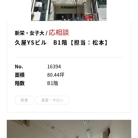
応相談
新栄・女子大 /
久屋YSビル B1階【担当：松本】
No.
16394
面積
80.44坪
階数
B1階
飲食
美容・サロン