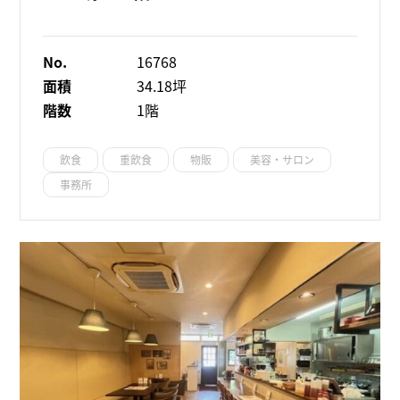
No.
16768
面積
34.18坪
階数
1階
飲食
重飲食
物販
美容・サロン
事務所