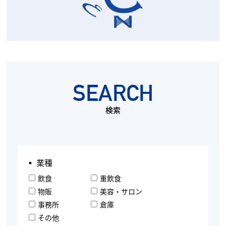
SEARCH
検索
▪︎ 業種
飲食
重飲食
物販
美容・サロン
事務所
倉庫
その他