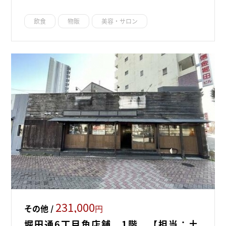
飲食
物販
美容・サロン
231,000
その他 /
円
堀田通6丁目角店舗 1階 【担当：土