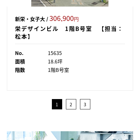
306,900
新栄・女子大 /
円
栄デザインビル 1階B号室 【担当：
松本】
No.
15635
面積
18.6坪
階数
1階B号室
1
2
3