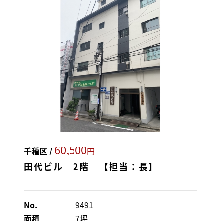
60,500
千種区 /
円
田代ビル 2階 【担当：長】
No.
9491
面積
7坪