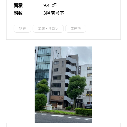
面積
9.41坪
階数
3階南号室
物販
美容・サロン
事務所