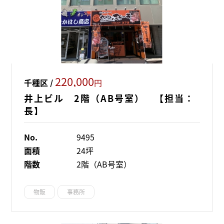
220,000
千種区 /
円
井上ビル 2階（AB号室） 【担当：
長】
No.
9495
面積
24坪
階数
2階（AB号室）
物販
事務所