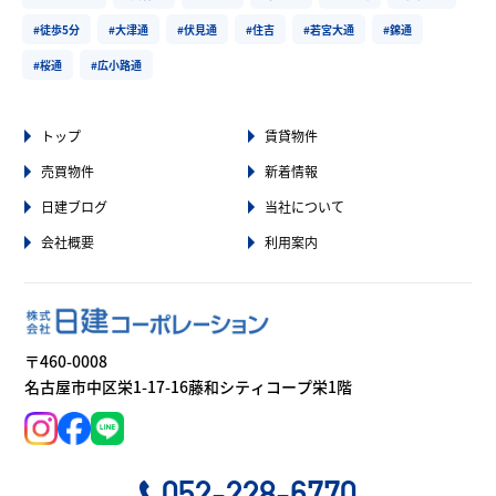
#徒歩5分
#大津通
#伏見通
#住吉
#若宮大通
#錦通
#桜通
#広小路通
トップ
賃貸物件
売買物件
新着情報
日建ブログ
当社について
会社概要
利用案内
〒460-0008
名古屋市中区栄1-17-16藤和シティコープ栄1階
052-228-6770