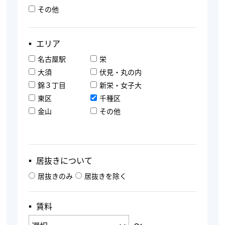
その他
▪︎ エリア
名古屋駅
栄
大須
伏見・丸の内
錦３丁目
新栄・女子大
東区
千種区
金山
その他
▪︎ 居抜きについて
居抜きのみ
居抜きを除く
▪︎ 賃料
〜