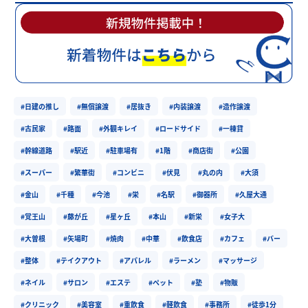
#日建の推し
#無償譲渡
#居抜き
#内装譲渡
#造作譲渡
#古民家
#路面
#外観キレイ
#ロードサイド
#一棟貸
#幹線道路
#駅近
#駐車場有
#1階
#商店街
#公園
#スーパー
#繁華街
#コンビニ
#伏見
#丸の内
#大須
#金山
#千種
#今池
#栄
#名駅
#御器所
#久屋大通
#覚王山
#藤が丘
#星ヶ丘
#本山
#新栄
#女子大
#大曽根
#矢場町
#焼肉
#中華
#飲食店
#カフェ
#バー
#整体
#テイクアウト
#アパレル
#ラーメン
#マッサージ
#ネイル
#サロン
#エステ
#ペット
#塾
#物販
#クリニック
#美容室
#重飲食
#軽飲食
#事務所
#徒歩1分