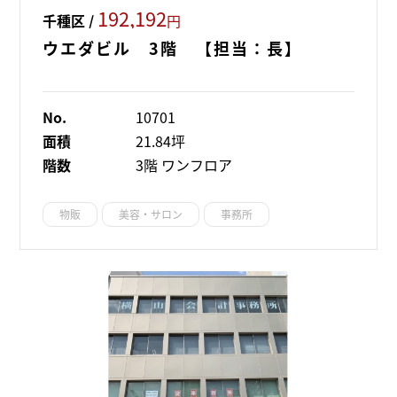
192,192
千種区 /
円
ウエダビル 3階 【担当：長】
No.
10701
面積
21.84坪
階数
3階 ワンフロア
物販
美容・サロン
事務所