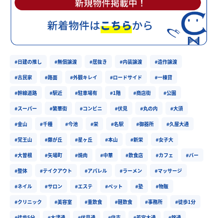
#日建の推し
#無償譲渡
#居抜き
#内装譲渡
#造作譲渡
#古民家
#路面
#外観キレイ
#ロードサイド
#一棟貸
#幹線道路
#駅近
#駐車場有
#1階
#商店街
#公園
#スーパー
#繁華街
#コンビニ
#伏見
#丸の内
#大須
#金山
#千種
#今池
#栄
#名駅
#御器所
#久屋大通
#覚王山
#藤が丘
#星ヶ丘
#本山
#新栄
#女子大
#大曽根
#矢場町
#焼肉
#中華
#飲食店
#カフェ
#バー
#整体
#テイクアウト
#アパレル
#ラーメン
#マッサージ
#ネイル
#サロン
#エステ
#ペット
#塾
#物販
#クリニック
#美容室
#重飲食
#軽飲食
#事務所
#徒歩1分
#徒歩5分
#大津通
#伏見通
#住吉
#若宮大通
#錦通