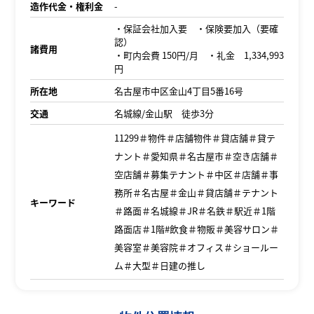
造作代金・権利金
-
・保証会社加入要 ・保険要加入（要確
認）
諸費用
・町内会費 150円/月 ・礼金 1,334,993
円
所在地
名古屋市中区金山4丁目5番16号
交通
名城線/金山駅 徒歩3分
11299＃物件＃店舗物件＃貸店舗＃貸テ
ナント＃愛知県＃名古屋市＃空き店舗＃
空店舗＃募集テナント＃中区＃店舗＃事
務所＃名古屋＃金山＃貸店舗＃テナント
キーワード
＃路面＃名城線＃JR＃名鉄＃駅近＃1階
路面店＃1階#飲食＃物販＃美容サロン＃
美容室＃美容院＃オフィス＃ショールー
ム＃大型＃日建の推し