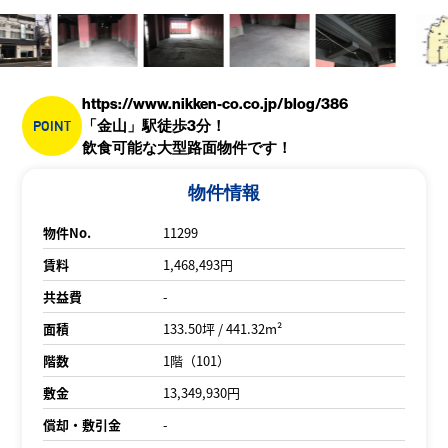
https://www.nikken-co.co.jp/blog/386
POINT
「金山」駅徒歩3分！
飲食可能な大型路面物件です！
物件情報
物件No.
11299
賃料
1,468,493円
共益費
-
面積
133.50坪 / 441.32m²
階数
1階（101）
敷金
13,349,930円
償却・敷引金
-