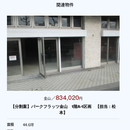
関連物件
1,368,906
／
金山
円
松
【分割案】パークフラッツ金山 1階A-2区画 【担当：松
本】
88.89坪
面積