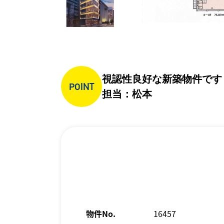
視認性良好な新築物件です
POINT
担当：松本
物件No.
16457