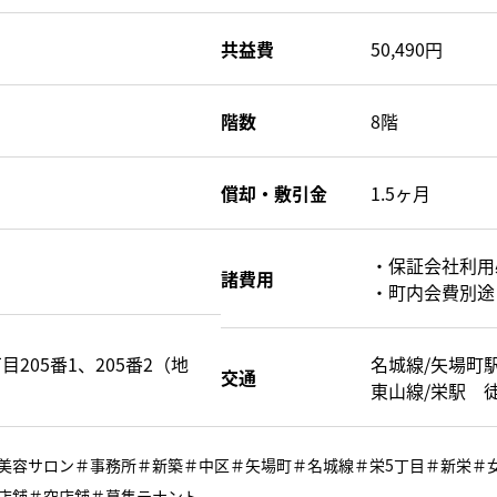
共益費
50,490円
階数
8階
償却・敷引金
1.5ヶ月
・保証会社利
諸費用
・町内会費別途
205番1、205番2（地
名城線/矢場町
交通
東山線/栄駅 
美容サロン＃事務所＃新築＃中区＃矢場町＃名城線＃栄5丁目＃新栄＃
店舗＃空店舗＃募集テナント