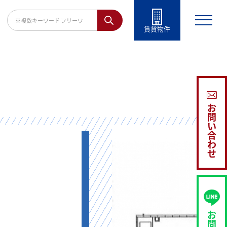
賃貸物件
】
お
問
い
合
わ
せ
お
問