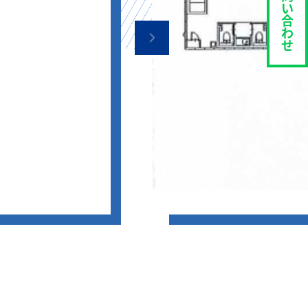
い
合
わ
せ