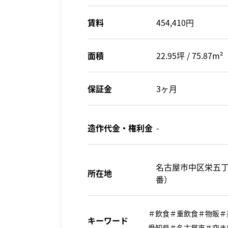
賃料
454,410円
面積
22.95坪 / 75.87m²
保証金
3ヶ月
造作代金・権利金
-
名古屋市中区栄五丁目
所在地
番）
＃飲食＃重飲食＃物販＃
キーワード
愛知県＃名古屋市＃空き