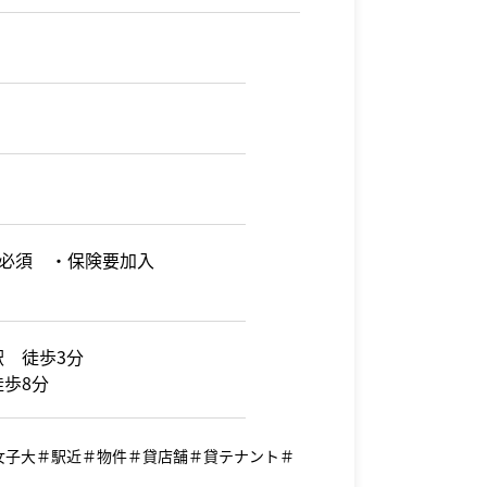
用必須 ・保険要加入
駅 徒歩3分
徒歩8分
女子大＃駅近＃物件＃貸店舗＃貸テナント＃