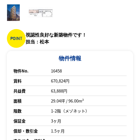
視認性良好な新築物件です！
POINT
担当：松本
物件情報
物件No.
16458
賃料
670,824円
共益費
63,888円
面積
29.04坪 / 96.00m²
階数
1-2階（メゾネット）
保証金
3ヶ月
償却・敷引金
1.5ヶ月