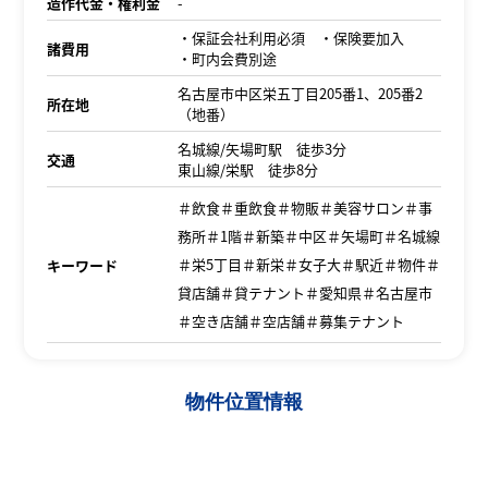
造作代金・権利金
-
・保証会社利用必須 ・保険要加入
諸費用
・町内会費別途
名古屋市中区栄五丁目205番1、205番2
所在地
（地番）
名城線/矢場町駅 徒歩3分
交通
東山線/栄駅 徒歩8分
＃飲食＃重飲食＃物販＃美容サロン＃事
務所＃1階＃新築＃中区＃矢場町＃名城線
＃栄5丁目＃新栄＃女子大＃駅近＃物件＃
キーワード
貸店舗＃貸テナント＃愛知県＃名古屋市
＃空き店舗＃空店舗＃募集テナント
物件位置情報