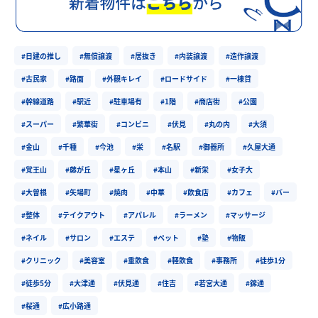
#日建の推し
#無償譲渡
#居抜き
#内装譲渡
#造作譲渡
#古民家
#路面
#外観キレイ
#ロードサイド
#一棟貸
#幹線道路
#駅近
#駐車場有
#1階
#商店街
#公園
#スーパー
#繁華街
#コンビニ
#伏見
#丸の内
#大須
#金山
#千種
#今池
#栄
#名駅
#御器所
#久屋大通
#覚王山
#藤が丘
#星ヶ丘
#本山
#新栄
#女子大
#大曽根
#矢場町
#焼肉
#中華
#飲食店
#カフェ
#バー
#整体
#テイクアウト
#アパレル
#ラーメン
#マッサージ
#ネイル
#サロン
#エステ
#ペット
#塾
#物販
#クリニック
#美容室
#重飲食
#軽飲食
#事務所
#徒歩1分
#徒歩5分
#大津通
#伏見通
#住吉
#若宮大通
#錦通
#桜通
#広小路通