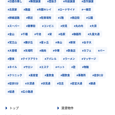
#日建の推し
#無償譲渡
#居抜き
#内装譲渡
#造作譲渡
#古民家
#路面
#外観キレイ
#ロードサイド
#一棟貸
#幹線道路
#駅近
#駐車場有
#1階
#商店街
#公園
#スーパー
#繁華街
#コンビニ
#伏見
#丸の内
#大須
#金山
#千種
#今池
#栄
#名駅
#御器所
#久屋大通
#覚王山
#藤が丘
#星ヶ丘
#本山
#新栄
#女子大
#大曽根
#矢場町
#焼肉
#中華
#飲食店
#カフェ
#バー
#整体
#テイクアウト
#アパレル
#ラーメン
#マッサージ
#ネイル
#サロン
#エステ
#ペット
#塾
#物販
#クリニック
#美容室
#重飲食
#軽飲食
#事務所
#徒歩1分
#徒歩5分
#大津通
#伏見通
#住吉
#若宮大通
#錦通
#桜通
#広小路通
トップ
賃貸物件