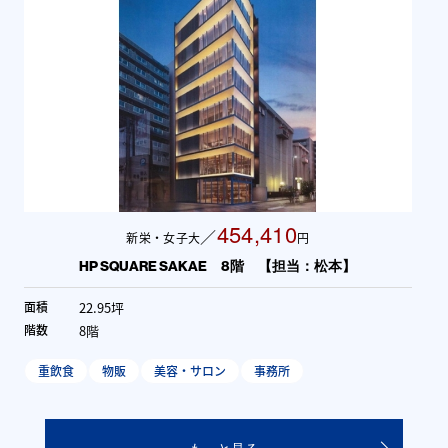
454,410
／
新栄・女子大
円
HP SQUARE SAKAE 8階 【担当：松本】
22.95坪
面積
8階
階数
重飲食
物販
美容・サロン
事務所