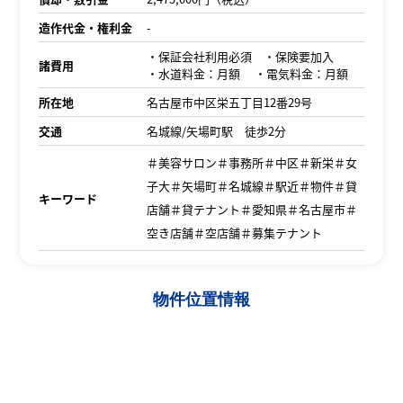
造作代金・権利金
-
・保証会社利用必須 ・保険要加入
諸費用
・水道料金：月額 ・電気料金：月額
所在地
名古屋市中区栄五丁目12番29号
交通
名城線/矢場町駅 徒歩2分
＃美容サロン＃事務所＃中区＃新栄＃女
子大＃矢場町＃名城線＃駅近＃物件＃貸
キーワード
店舗＃貸テナント＃愛知県＃名古屋市＃
空き店舗＃空店舗＃募集テナント
物件位置情報