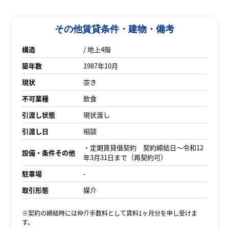
その他賃貸条件・建物・備考
構造
/ 地上4階
築年数
1987年10月
現状
空き
不可業種
飲食
引渡し状態
現状渡し
引渡し日
相談
・定期賃貸借契約 契約締結日～令和12
設備・条件その他
年3月31日まで（再契約可）
駐車場
-
取引形態
媒介
※契約の締結時には仲介手数料として賃料1ヶ月分を申し受けま
す。