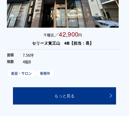
42,900
／
千種区
円
セリーヌ覚王山 4B【担当：長】
7.56坪
面積
4階B
階数
美容・サロン
事務所
もっと見る