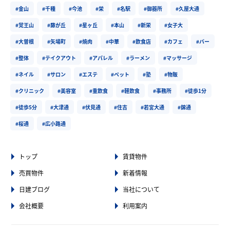
#金山
#千種
#今池
#栄
#名駅
#御器所
#久屋大通
#覚王山
#藤が丘
#星ヶ丘
#本山
#新栄
#女子大
#大曽根
#矢場町
#焼肉
#中華
#飲食店
#カフェ
#バー
#整体
#テイクアウト
#アパレル
#ラーメン
#マッサージ
#ネイル
#サロン
#エステ
#ペット
#塾
#物販
#クリニック
#美容室
#重飲食
#軽飲食
#事務所
#徒歩1分
#徒歩5分
#大津通
#伏見通
#住吉
#若宮大通
#錦通
#桜通
#広小路通
トップ
賃貸物件
売買物件
新着情報
日建ブログ
当社について
会社概要
利用案内