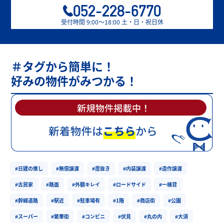
052-228-6770
受付時間 9:00〜18:00 土・日・祝日休
＃タグから簡単に！
好みの物件がみつかる！
#日建の推し
#無償譲渡
#居抜き
#内装譲渡
#造作譲渡
#古民家
#路面
#外観キレイ
#ロードサイド
#一棟貸
#幹線道路
#駅近
#駐車場有
#1階
#商店街
#公園
#スーパー
#繁華街
#コンビニ
#伏見
#丸の内
#大須