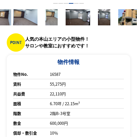
人気の本山エリアの小型物件！
POINT
サロンや教室におすすめです！
物件情報
物件No.
16587
賃料
55,275円
共益費
22,110円
面積
6.70坪 / 22.15m²
階数
2階B-3号室
敷金
600,000円
償却・敷引金
10％