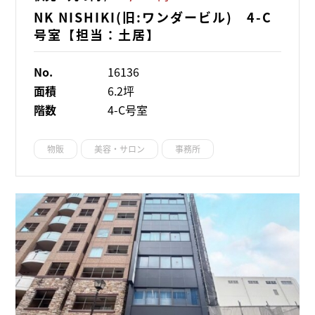
NK NISHIKI(旧:ワンダービル) 4-C
号室【担当：土居】
No.
16136
面積
6.2坪
階数
4-C号室
物販
美容・サロン
事務所