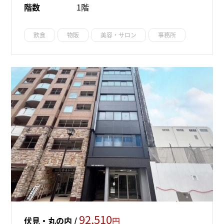
階数
1階
飲食
物販
美容・サロン
事務所
92,510
伏見・丸の内 /
円