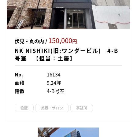
150,000
伏見・丸の内 /
円
NK NISHIKI(旧:ワンダービル) 4-B
号室 【担当：土居】
No.
16134
面積
9.24坪
階数
4-B号室
物販
美容・サロン
事務所