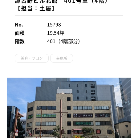
那古野ビル北館 401号室（4階）
【担当：土居】
No.
15798
面積
19.54坪
階数
401（4階部分）
美容・サロン
事務所