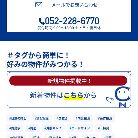
メールでお問い合わせ
052-228-6770
受付時間 9:00〜18:00 土・日・祝日休
＃タグから簡単に！
好みの物件がみつかる！
#日建の推し
#無償譲渡
#居抜き
#内装譲渡
#造作譲渡
#古民家
#路面
#外観キレイ
#ロードサイド
#一棟貸
#幹線道路
#駅近
#駐車場有
#1階
#商店街
#公園