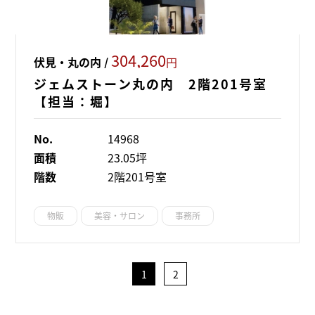
304,260
伏見・丸の内 /
円
ジェムストーン丸の内 2階201号室
【担当：堀】
No.
14968
面積
23.05坪
階数
2階201号室
物販
美容・サロン
事務所
1
2