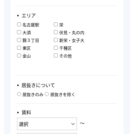
▪︎ エリア
名古屋駅
栄
大須
伏見・丸の内
錦３丁目
新栄・女子大
東区
千種区
金山
その他
▪︎ 居抜きについて
居抜きのみ
居抜きを除く
▪︎ 賃料
〜