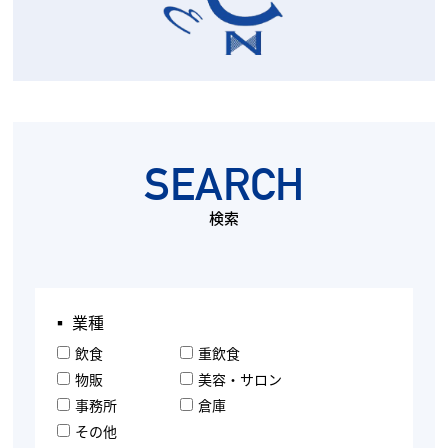
SEARCH
検索
▪︎ 業種
飲食
重飲食
物販
美容・サロン
事務所
倉庫
その他