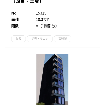
【担当：土居】
No.
15315
面積
10.37坪
階数
A（1階部分）
物販
美容・サロン
事務所