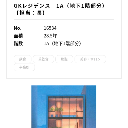
GKレジデンス 1A（地下1階部分）
【担当：長】
No.
16534
面積
28.5坪
階数
1A（地下1階部分）
飲食
重飲食
物販
美容・サロン
事務所