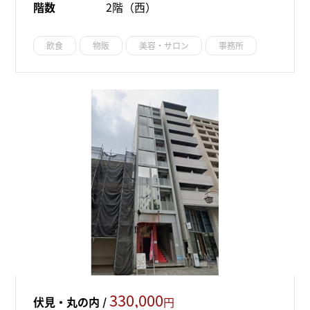
階数
2階（西）
飲食
物販
美容・サロン
事務所
330,000
伏見・丸の内 /
円