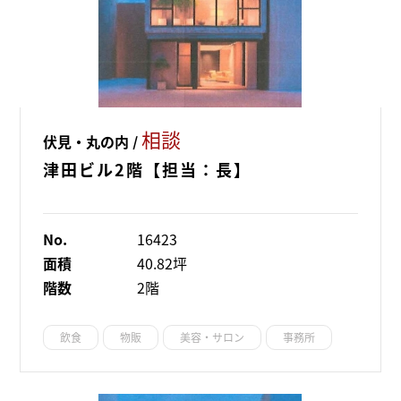
相談
伏見・丸の内 /
津田ビル2階【担当：長】
No.
16423
面積
40.82坪
階数
2階
飲食
物販
美容・サロン
事務所