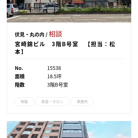
相談
伏見・丸の内 /
宮崎錦ビル 3階B号室 【担当：松
本】
No.
15538
面積
18.5坪
階数
3階B号室
物販
美容・サロン
事務所