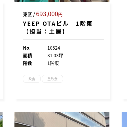
693,000
東区 /
円
YEEP OTAビル 1階東
【担当：土居】
No.
16524
面積
31.03坪
階数
1階東
飲食
重飲食