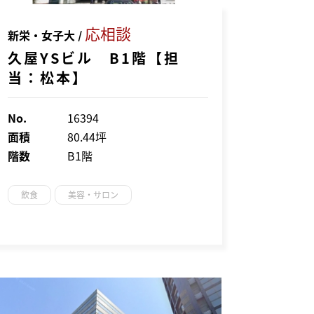
応相談
新栄・女子大 /
久屋YSビル B1階【担
当：松本】
No.
16394
面積
80.44坪
階数
B1階
飲食
美容・サロン