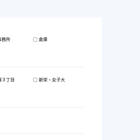
事務所
倉庫
錦３丁目
新栄・女子大