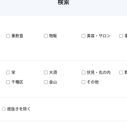
検索
重飲食
物販
美容・サロン
栄
大須
伏見・丸の内
千種区
金山
その他
居抜きを除く