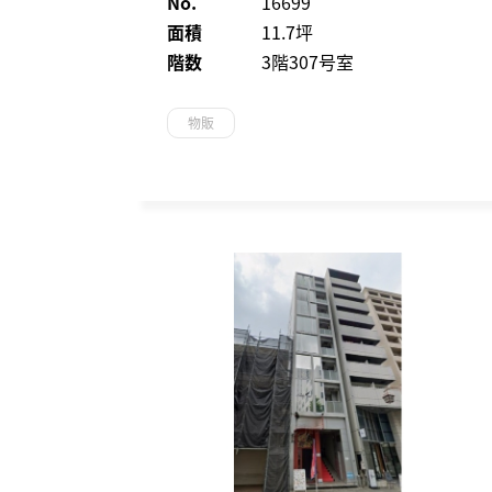
No.
16699
面積
11.7坪
階数
3階307号室
物販