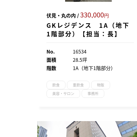
330,000
伏見・丸の内 /
円
GKレジデンス 1A（地下
1階部分）【担当：長】
No.
16534
面積
28.5坪
階数
1A（地下1階部分）
飲食
重飲食
物販
美容・サロン
事務所