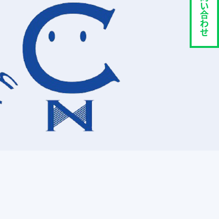
い
合
わ
せ