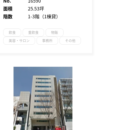
No.
16590
面積
25.53坪
階数
1-3階（1棟貸）
飲食
重飲食
物販
美容・サロン
事務所
その他