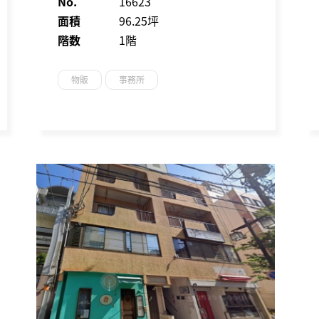
No.
16623
面積
96.25坪
階数
1階
物販
事務所