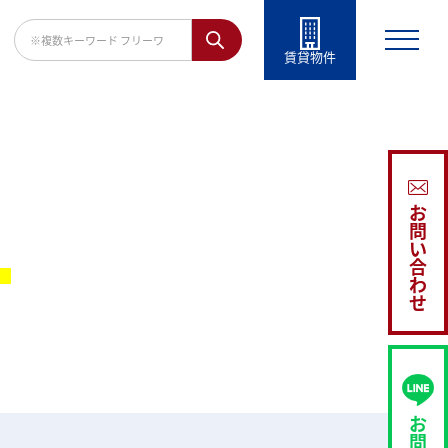
賃貸物件
お
問
い
。
合
わ
せ
お
問