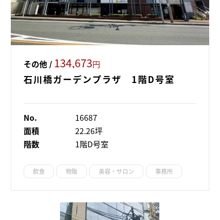
134,673
その他 /
円
石川橋ガーデンプラザ 1階D号室
No.
16687
面積
22.26坪
階数
1階D号室
飲食
物販
美容・サロン
事務所