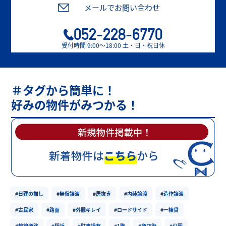
メールでお問い合わせ
052-228-6770
受付時間 9:00〜18:00 土・日・祝日休
＃タグから簡単に！
好みの物件がみつかる！
#日建の推し
#無償譲渡
#居抜き
#内装譲渡
#造作譲渡
#古民家
#路面
#外観キレイ
#ロードサイド
#一棟貸
#幹線道路
#駅近
#駐車場有
#1階
#商店街
#公園