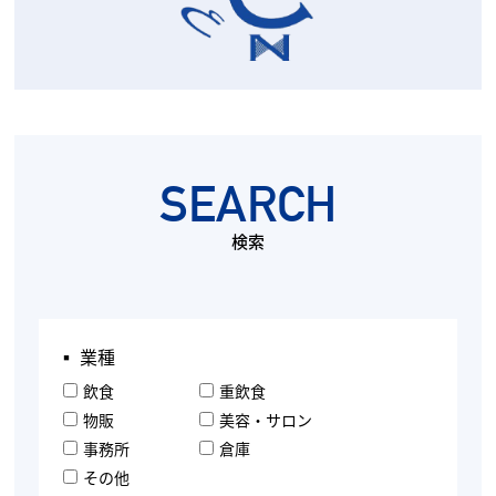
SEARCH
検索
▪︎ 業種
飲食
重飲食
物販
美容・サロン
事務所
倉庫
その他