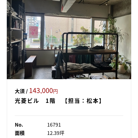
143,000
大須 /
円
光菱ビル 1階 【担当：松本】
No.
16791
面積
12.39坪