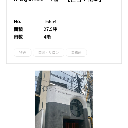
No.
16654
面積
27.9坪
階数
4階
物販
美容・サロン
事務所