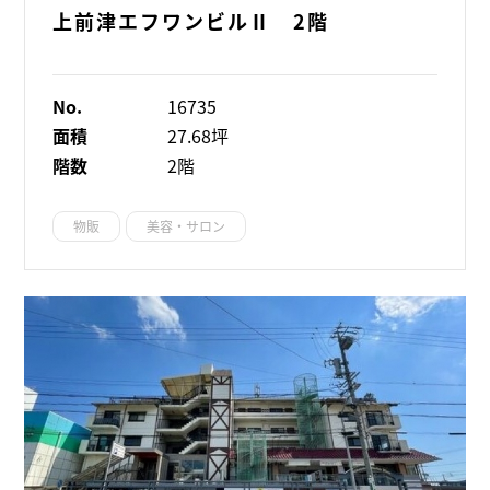
上前津エフワンビルⅡ 2階
No.
16735
面積
27.68坪
階数
2階
物販
美容・サロン