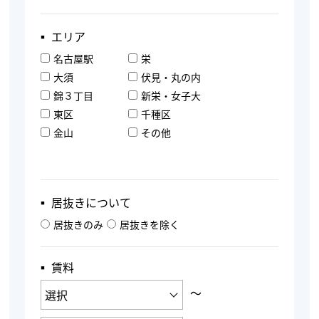
▪︎ エリア
名古屋駅
栄
大須
伏見・丸の内
錦３丁目
新栄・女子大
東区
千種区
金山
その他
▪︎ 居抜きについて
居抜きのみ
居抜きを除く
▪︎ 賃料
〜