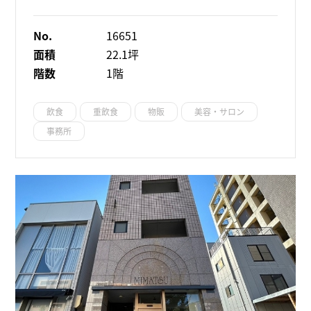
No.
16651
面積
22.1坪
階数
1階
飲食
重飲食
物販
美容・サロン
事務所