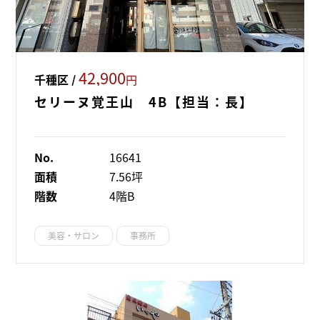
42,900
千種区 /
円
セリーヌ覚王山 4B【担当：長】
No.
16641
面積
7.56坪
階数
4階B
美容・サロン
事務所