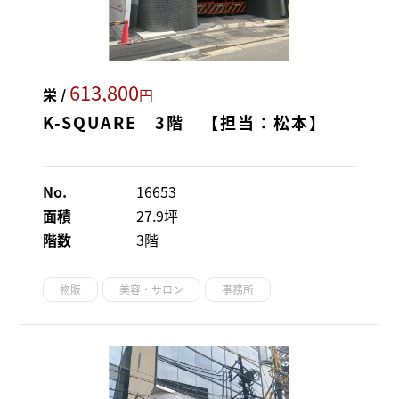
613,800
栄 /
円
K-SQUARE 3階 【担当：松本】
No.
16653
面積
27.9坪
階数
3階
物販
美容・サロン
事務所