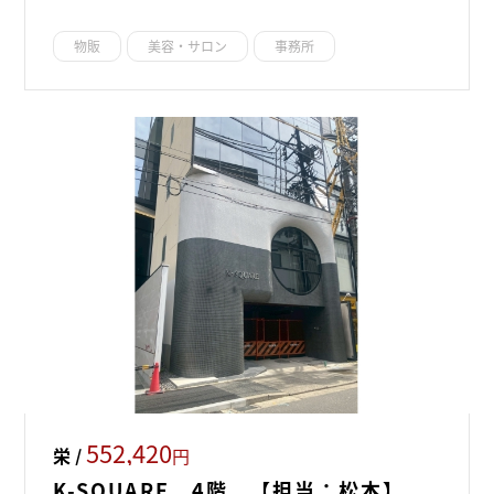
物販
美容・サロン
事務所
552,420
栄 /
円
K-SQUARE 4階 【担当：松本】