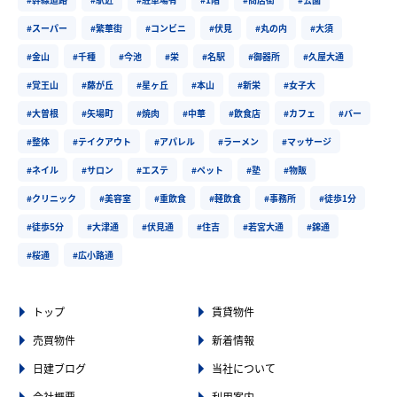
#スーパー
#繁華街
#コンビニ
#伏見
#丸の内
#大須
#金山
#千種
#今池
#栄
#名駅
#御器所
#久屋大通
#覚王山
#藤が丘
#星ヶ丘
#本山
#新栄
#女子大
#大曽根
#矢場町
#焼肉
#中華
#飲食店
#カフェ
#バー
#整体
#テイクアウト
#アパレル
#ラーメン
#マッサージ
#ネイル
#サロン
#エステ
#ペット
#塾
#物販
#クリニック
#美容室
#重飲食
#軽飲食
#事務所
#徒歩1分
#徒歩5分
#大津通
#伏見通
#住吉
#若宮大通
#錦通
#桜通
#広小路通
トップ
賃貸物件
売買物件
新着情報
日建ブログ
当社について
会社概要
利用案内