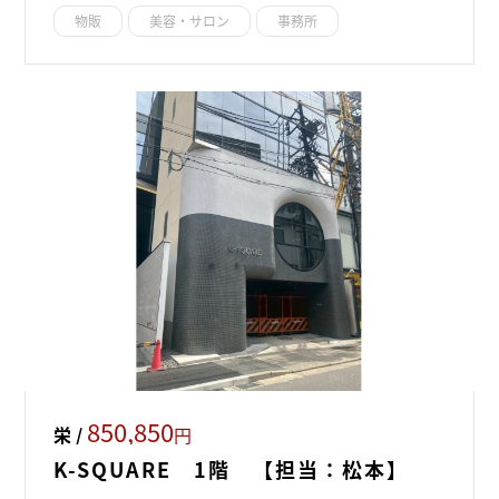
物販
美容・サロン
事務所
850,850
栄 /
円
K-SQUARE 1階 【担当：松本】