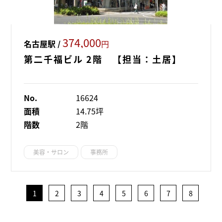
374,000
名古屋駅 /
円
第二千福ビル 2階 【担当：土居】
No.
16624
面積
14.75坪
階数
2階
美容・サロン
事務所
1
2
3
4
5
6
7
8