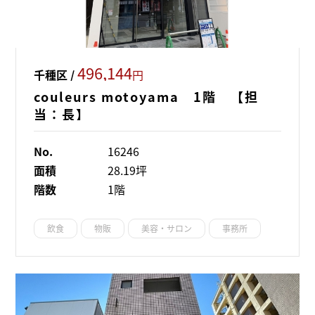
496,144
千種区 /
円
couleurs motoyama 1階 【担
当：長】
No.
16246
面積
28.19坪
階数
1階
飲食
物販
美容・サロン
事務所