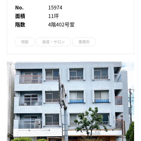
No.
15974
面積
11坪
階数
4階402号室
物販
美容・サロン
事務所