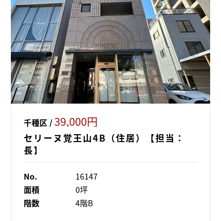
39,000円
千種区 /
セリーヌ覚王山4B（住居）【担当：
長】
No.
16147
面積
0坪
階数
4階B