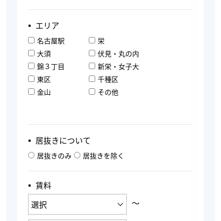
▪︎ エリア
名古屋駅
栄
大須
伏見・丸の内
錦３丁目
新栄・女子大
東区
千種区
金山
その他
▪︎ 居抜きについて
居抜きのみ
居抜きを除く
▪︎ 賃料
〜