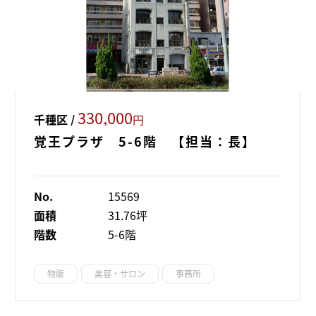
330,000
千種区 /
円
覚王プラザ 5-6階 【担当：長】
No.
15569
面積
31.76坪
階数
5-6階
物販
美容・サロン
事務所