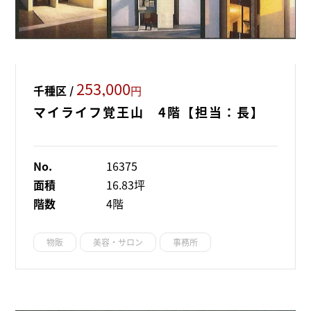
253,000
千種区 /
円
マイライフ覚王山 4階【担当：長】
No.
16375
面積
16.83坪
階数
4階
物販
美容・サロン
事務所