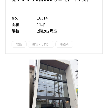
No.
16314
面積
11坪
階数
2階202号室
物販
美容・サロン
事務所