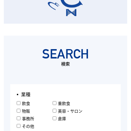
SEARCH
検索
▪︎ 業種
飲食
重飲食
物販
美容・サロン
事務所
倉庫
その他