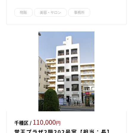
物販
美容・サロン
事務所
110,000
千種区 /
円
覚王プラザ2階202号室【担当：長】