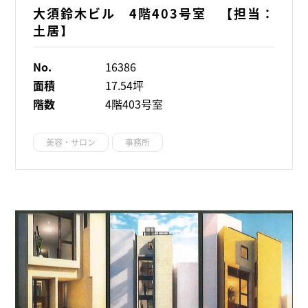
大須鈴木ビル 4階403号室 【担当：
土居】
No.
16386
面積
17.54坪
階数
4階403号室
美容・サロン
事務所