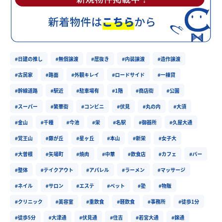
#日建の推し
#無償譲渡
#居抜き
#内装譲渡
#造作譲渡
#古民家
#路面
#外観キレイ
#ロードサイド
#一棟貸
#幹線道路
#駅近
#駐車場有
#1階
#商店街
#公園
#スーパー
#繁華街
#コンビニ
#伏見
#丸の内
#大須
#金山
#千種
#今池
#栄
#名駅
#御器所
#久屋大通
#覚王山
#藤が丘
#星ヶ丘
#本山
#新栄
#女子大
#大曽根
#矢場町
#焼肉
#中華
#飲食店
#カフェ
#バー
#整体
#テイクアウト
#アパレル
#ラーメン
#マッサージ
#ネイル
#サロン
#エステ
#ペット
#塾
#物販
#クリニック
#美容室
#重飲食
#軽飲食
#事務所
#徒歩1分
#徒歩5分
#大津通
#伏見通
#住吉
#若宮大通
#錦通