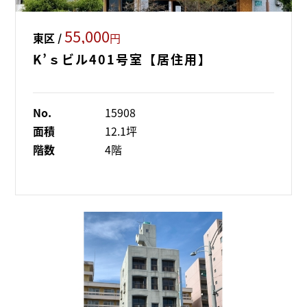
55,000
東区 /
円
K’ｓビル401号室【居住用】
No.
15908
面積
12.1坪
階数
4階