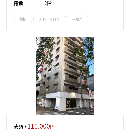
階数
2階
物販
美容・サロン
事務所
110,000
大須 /
円