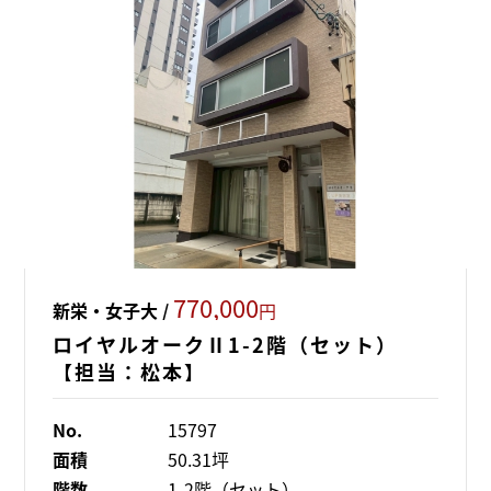
770,000
新栄・女子大 /
円
ロイヤルオークⅡ1-2階（セット）
【担当：松本】
No.
15797
面積
50.31坪
階数
1-2階（セット）