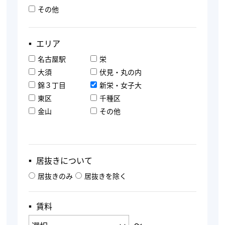
その他
▪︎ エリア
名古屋駅
栄
大須
伏見・丸の内
錦３丁目
新栄・女子大
東区
千種区
金山
その他
▪︎ 居抜きについて
居抜きのみ
居抜きを除く
▪︎ 賃料
〜