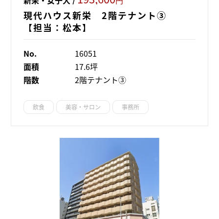
現代ハウス新栄 2階テナント③
【担当：松本】
No.
16051
面積
17.6坪
階数
2階テナント③
飲食
美容・サロン
事務所