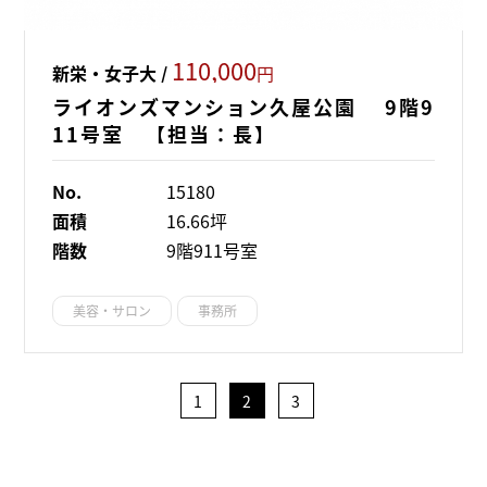
110,000
新栄・女子大 /
円
ライオンズマンション久屋公園 9階9
11号室 【担当：長】
No.
15180
面積
16.66坪
階数
9階911号室
美容・サロン
事務所
1
2
3