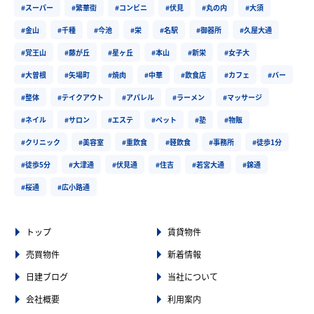
#スーパー
#繁華街
#コンビニ
#伏見
#丸の内
#大須
#金山
#千種
#今池
#栄
#名駅
#御器所
#久屋大通
#覚王山
#藤が丘
#星ヶ丘
#本山
#新栄
#女子大
#大曽根
#矢場町
#焼肉
#中華
#飲食店
#カフェ
#バー
#整体
#テイクアウト
#アパレル
#ラーメン
#マッサージ
#ネイル
#サロン
#エステ
#ペット
#塾
#物販
#クリニック
#美容室
#重飲食
#軽飲食
#事務所
#徒歩1分
#徒歩5分
#大津通
#伏見通
#住吉
#若宮大通
#錦通
#桜通
#広小路通
トップ
賃貸物件
売買物件
新着情報
日建ブログ
当社について
会社概要
利用案内