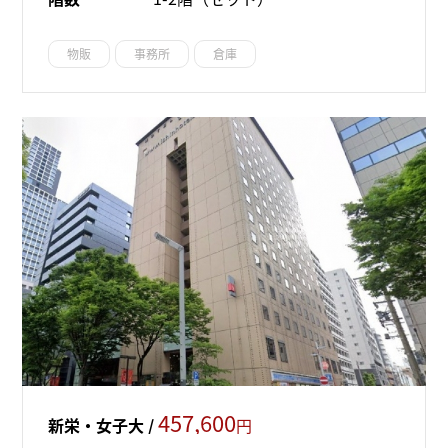
物販
事務所
倉庫
457,600
新栄・女子大 /
円