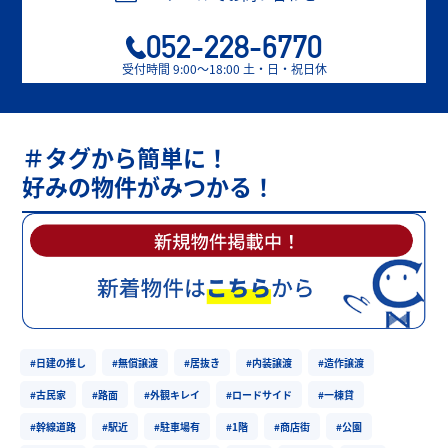
052-228-6770
受付時間 9:00〜18:00 土・日・祝日休
＃タグから簡単に！
好みの物件がみつかる！
#日建の推し
#無償譲渡
#居抜き
#内装譲渡
#造作譲渡
#古民家
#路面
#外観キレイ
#ロードサイド
#一棟貸
#幹線道路
#駅近
#駐車場有
#1階
#商店街
#公園