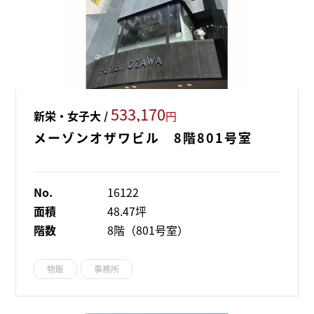
533,170
新栄・女子大 /
円
メーゾンオザワビル 8階801号室
No.
16122
面積
48.47坪
階数
8階（801号室）
物販
事務所