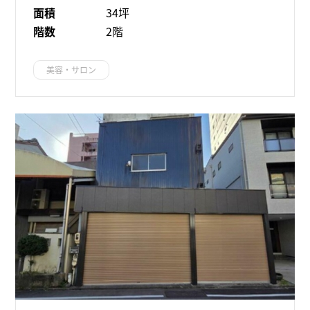
面積
34坪
階数
2階
美容・サロン