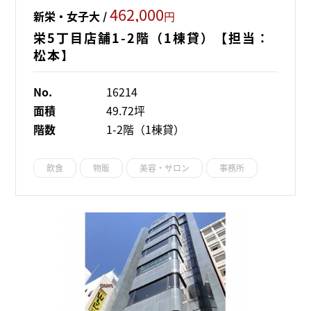
462,000
新栄・女子大 /
円
栄5丁目店舗1-2階（1棟貸）【担当：
松本】
No.
16214
面積
49.72坪
階数
1-2階（1棟貸）
飲食
物販
美容・サロン
事務所