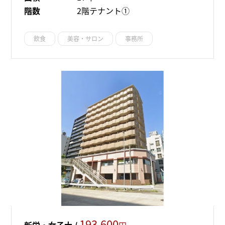
階数
2階テナント①
飲食
美容・サロン
事務所
193,600
新栄・女子大 /
円