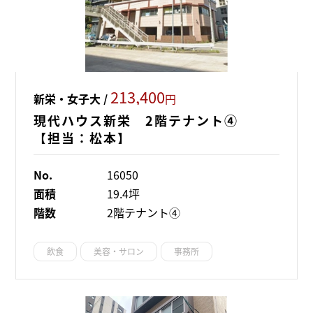
213,400
新栄・女子大 /
円
現代ハウス新栄 2階テナント④
【担当：松本】
No.
16050
面積
19.4坪
階数
2階テナント④
飲食
美容・サロン
事務所