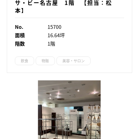
サ・ビー名古屋 1階 【担当：松
本】
No.
15700
面積
16.64坪
階数
1階
飲食
物販
美容・サロン