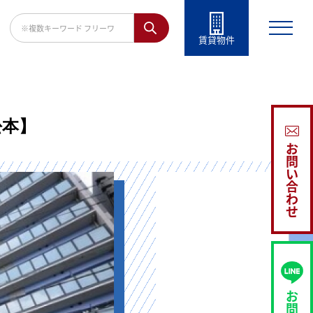
賃貸物件
松本】
お
問
い
合
わ
せ
お
問