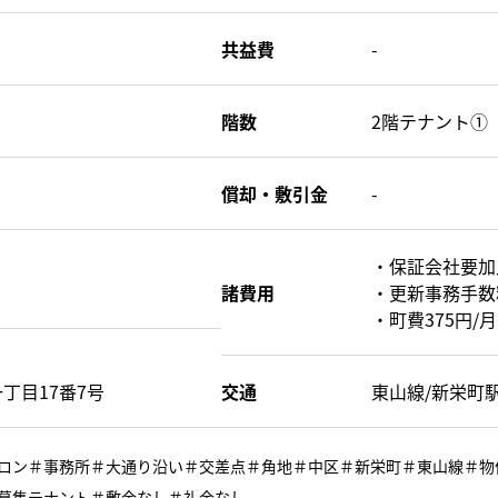
共益費
-
階数
2階テナント①
償却・敷引金
-
・保証会社要加
諸費用
・更新事務手数料
・町費375円/月
丁目17番7号
交通
東山線/新栄町
ロン＃事務所＃大通り沿い＃交差点＃角地＃中区＃新栄町＃東山線＃物
募集テナント＃敷金なし＃礼金なし