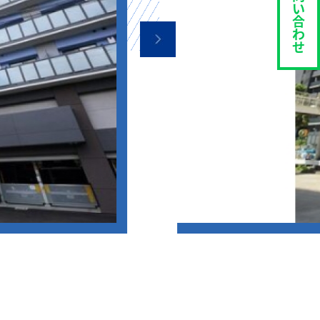
い
合
わ
せ