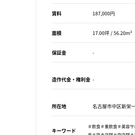
賃料
187,000円
面積
17.00坪 / 56.20m²
保証金
-
造作代金・権利金
-
所在地
名古屋市中区新栄一
＃飲食＃重飲食＃美容サ
キーワード
市＃空き店舗＃空店舗＃