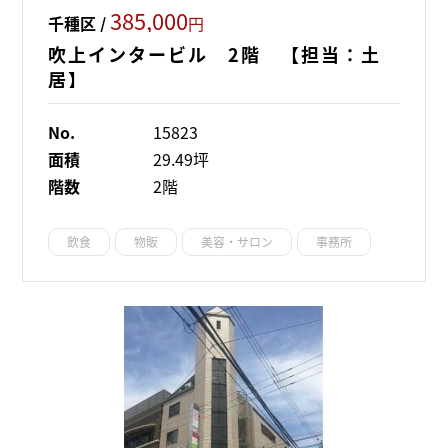
385,000
千種区 /
円
吹上インタービル 2階 【担当：土
居】
No.
15823
面積
29.49坪
階数
2階
飲食
物販
美容・サロン
事務所