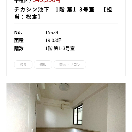
チカシン池下 1階 第1-3号室 【担
当：松本】
No.
15634
面積
19.03坪
階数
1階 第1-3号室
飲食
物販
美容・サロン