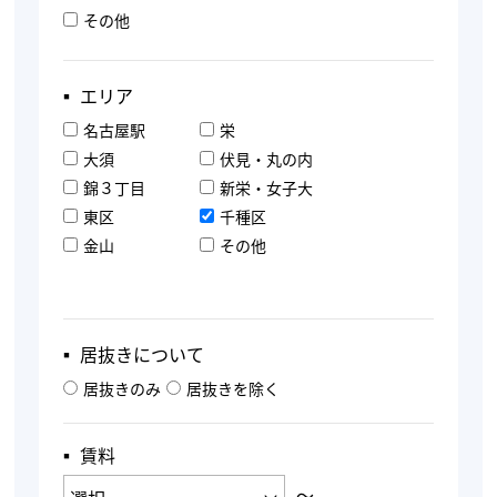
その他
▪︎ エリア
名古屋駅
栄
大須
伏見・丸の内
錦３丁目
新栄・女子大
東区
千種区
金山
その他
▪︎ 居抜きについて
居抜きのみ
居抜きを除く
▪︎ 賃料
〜