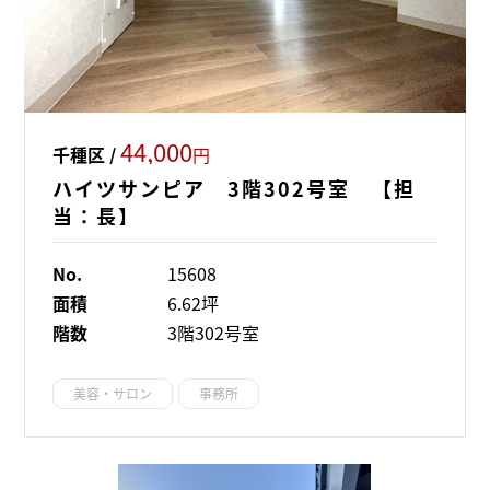
44,000
千種区 /
円
ハイツサンピア 3階302号室 【担
当：長】
No.
15608
面積
6.62坪
階数
3階302号室
美容・サロン
事務所