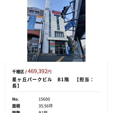
469,392
千種区 /
円
星ヶ丘パークビル B1階 【担当：
長】
No.
15600
面積
35.56坪
階数
B1階