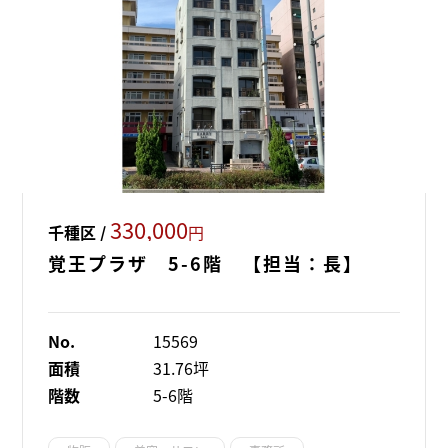
330,000
千種区 /
円
覚王プラザ 5-6階 【担当：長】
No.
15569
面積
31.76坪
階数
5-6階