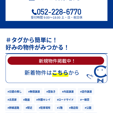
052-228-6770
受付時間 9:00〜18:00 土・日・祝日休
＃タグから簡単に！
好みの物件がみつかる！
#日建の推し
#無償譲渡
#居抜き
#内装譲渡
#造作譲渡
#古民家
#路面
#外観キレイ
#ロードサイド
#一棟貸
#幹線道路
#駅近
#駐車場有
#1階
#商店街
#公園