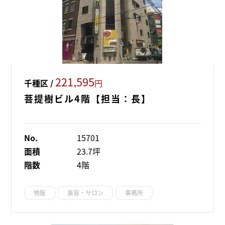
221,595
千種区 /
円
菩提樹ビル4階【担当：長】
No.
15701
面積
23.7坪
階数
4階
物販
美容・サロン
事務所