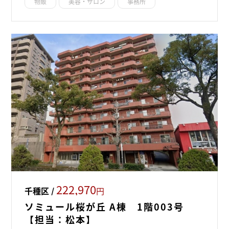
物販
美容・サロン
事務所
222,970
千種区 /
円
ソミュール桜が丘 A棟 1階003号
【担当：松本】