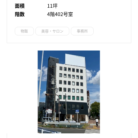
面積
11坪
階数
4階402号室
物販
美容・サロン
事務所