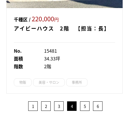
220,000
千種区 /
円
アイビーハウス 2階 【担当：長】
No.
15481
面積
34.33坪
階数
2階
物販
美容・サロン
事務所
1
2
3
4
5
6