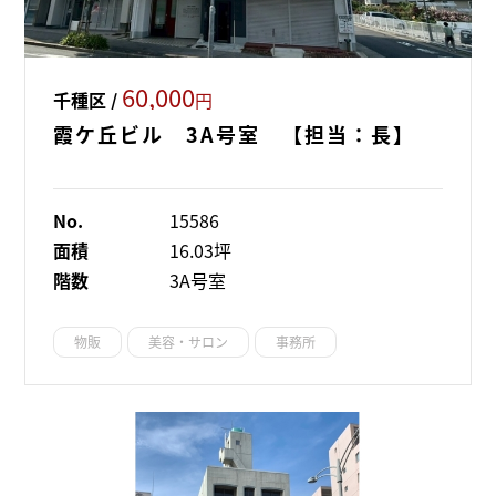
60,000
千種区 /
円
霞ケ丘ビル 3A号室 【担当：長】
No.
15586
面積
16.03坪
階数
3A号室
物販
美容・サロン
事務所