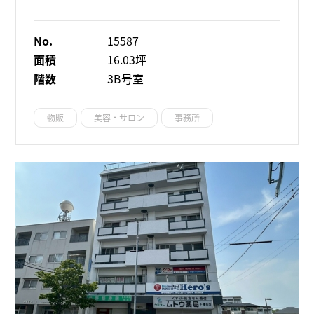
No.
15587
面積
16.03坪
階数
3B号室
物販
美容・サロン
事務所