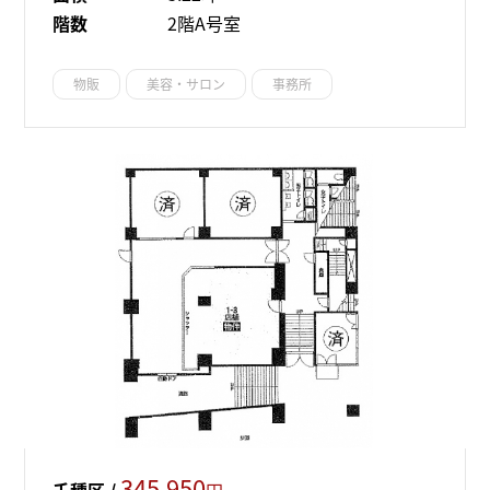
階数
2階A号室
物販
美容・サロン
事務所
345,950
千種区 /
円