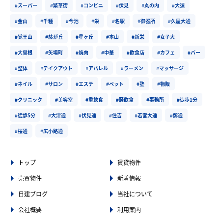
#スーパー
#繁華街
#コンビニ
#伏見
#丸の内
#大須
#金山
#千種
#今池
#栄
#名駅
#御器所
#久屋大通
#覚王山
#藤が丘
#星ヶ丘
#本山
#新栄
#女子大
#大曽根
#矢場町
#焼肉
#中華
#飲食店
#カフェ
#バー
#整体
#テイクアウト
#アパレル
#ラーメン
#マッサージ
#ネイル
#サロン
#エステ
#ペット
#塾
#物販
#クリニック
#美容室
#重飲食
#軽飲食
#事務所
#徒歩1分
#徒歩5分
#大津通
#伏見通
#住吉
#若宮大通
#錦通
#桜通
#広小路通
トップ
賃貸物件
売買物件
新着情報
日建ブログ
当社について
会社概要
利用案内