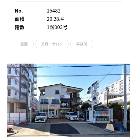
No.
15482
面積
20.28坪
階数
1階003号
物販
美容・サロン
事務所