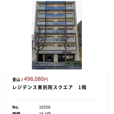
498,080
金山 /
円
レジデンス東別院スクエア 1階
No.
16558
面積
28.3坪