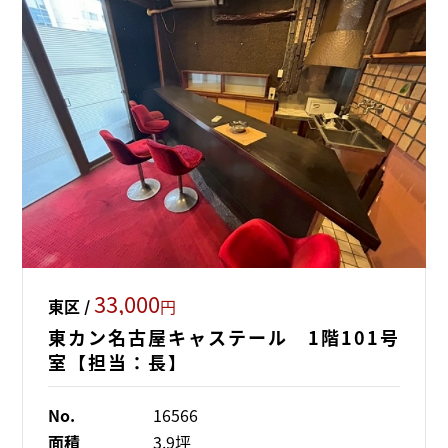
33,000
東区 /
円
東カン名古屋キャステール 1階101号
室【担当：長】
No.
16566
面積
3.9坪