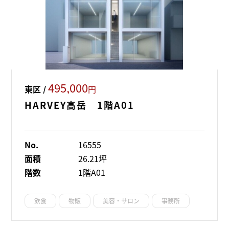
495,000
東区 /
円
HARVEY高岳 1階A01
No.
16555
面積
26.21坪
階数
1階A01
飲食
物販
美容・サロン
事務所