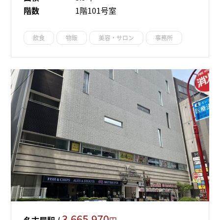
階数
1階101号室
飲食
物販
美容・サロン
事務所
3,665,970
名古屋駅 /
円