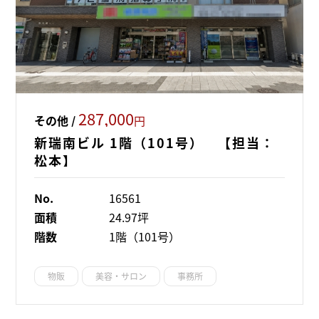
287,000
その他 /
円
新瑞南ビル 1階（101号） 【担当：
松本】
No.
16561
面積
24.97坪
階数
1階（101号）
物販
美容・サロン
事務所