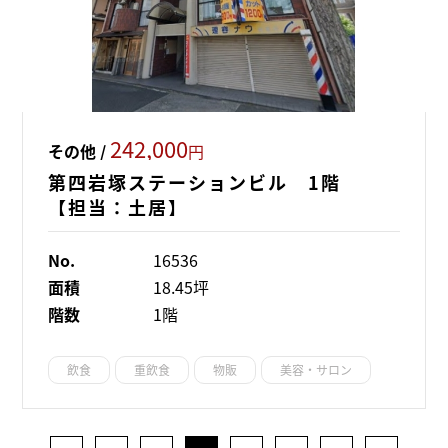
242,000
その他 /
円
第四岩塚ステーションビル 1階
【担当：土居】
No.
16536
面積
18.45坪
階数
1階
飲食
重飲食
物販
美容・サロン