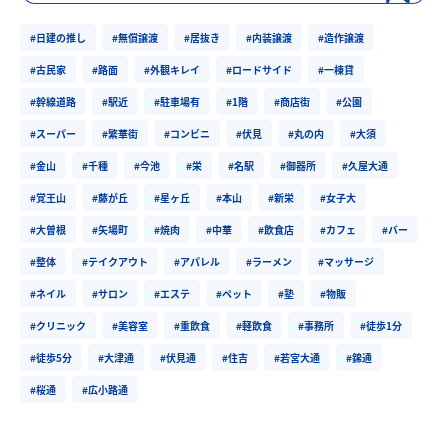
#日建の推し
#無償譲渡
#居抜き
#内装譲渡
#造作譲渡
#古民家
#路面
#外観キレイ
#ロードサイド
#一棟貸
#幹線道路
#駅近
#駐車場有
#1階
#商店街
#公園
#スーパー
#繁華街
#コンビニ
#伏見
#丸の内
#大須
#金山
#千種
#今池
#栄
#名駅
#御器所
#久屋大通
#覚王山
#藤が丘
#星ヶ丘
#本山
#新栄
#女子大
#大曽根
#矢場町
#焼肉
#中華
#飲食店
#カフェ
#バー
#整体
#テイクアウト
#アパレル
#ラーメン
#マッサージ
#ネイル
#サロン
#エステ
#ペット
#塾
#物販
#クリニック
#美容室
#重飲食
#軽飲食
#事務所
#徒歩1分
#徒歩5分
#大津通
#伏見通
#住吉
#若宮大通
#錦通
#桜通
#広小路通