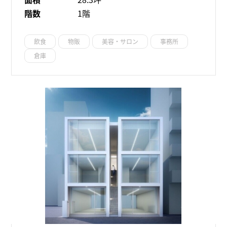
階数
1階
飲食
物販
美容・サロン
事務所
倉庫