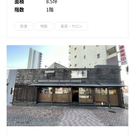
面積
8.5坪
階数
1階
飲食
物販
美容・サロン