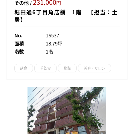
231,000
その他 /
円
堀田通6丁目角店舗 1階 【担当：土
居】
No.
16537
面積
18.79坪
階数
1階
飲食
重飲食
物販
美容・サロン