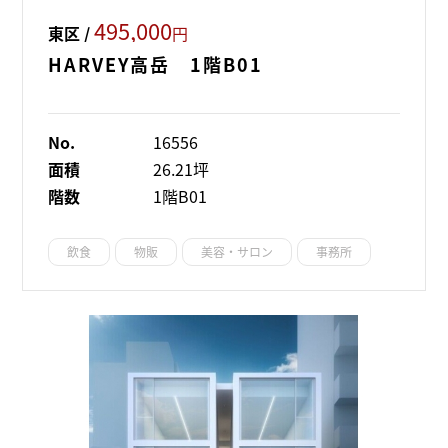
495,000
東区 /
円
HARVEY高岳 1階B01
No.
16556
面積
26.21坪
階数
1階B01
飲食
物販
美容・サロン
事務所