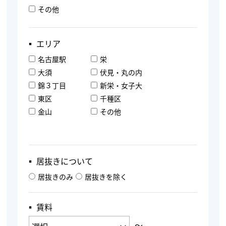
その他
▪︎ エリア
名古屋駅
栄
大須
伏見・丸の内
錦３丁目
新栄・女子大
東区
千種区
金山
その他
▪︎ 居抜きについて
居抜きのみ
居抜きを除く
▪︎ 賃料
〜