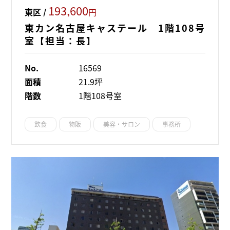
193,600
東区 /
円
東カン名古屋キャステール 1階108号
室【担当：長】
No.
16569
面積
21.9坪
階数
1階108号室
飲食
物販
美容・サロン
事務所