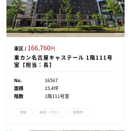
166,760
東区 /
円
東カン名古屋キャステール 1階111号
室【担当：長】
No.
16567
面積
15.4坪
階数
1階111号室
物販
美容・サロン
事務所