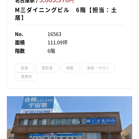
M三ダイニングビル 6階【担当：土
居】
No.
16563
面積
111.09坪
階数
6階
飲食
重飲食
物販
美容・サロン
事務所