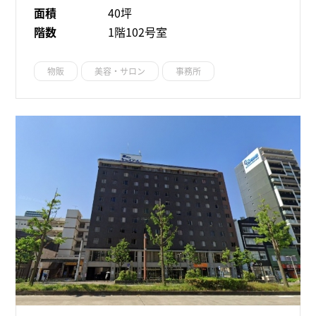
面積
40坪
階数
1階102号室
物販
美容・サロン
事務所