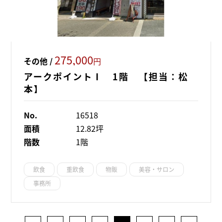
275,000
その他 /
円
アークポイントⅠ 1階 【担当：松
本】
No.
16518
面積
12.82坪
階数
1階
飲食
重飲食
物販
美容・サロン
事務所