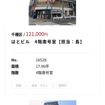
121,000
千種区 /
円
はとビル 4階南号室【担当：長】
No.
16528
面積
17.96坪
階数
4階南号室
物販
美容・サロン
事務所