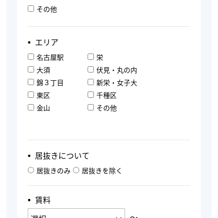
その他
▪︎ エリア
名古屋駅
栄
大須
伏見・丸の内
錦３丁目
新栄・女子大
東区
千種区
金山
その他
▪︎ 居抜きについて
居抜きのみ
居抜きを除く
▪︎ 賃料
〜