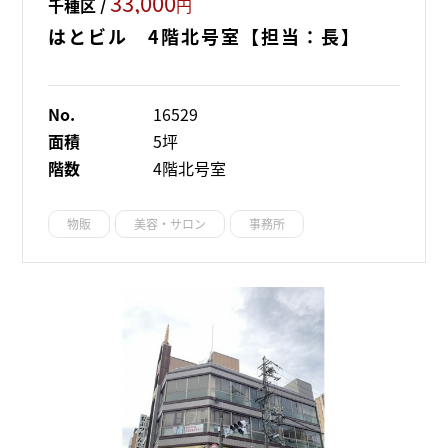
33,000
千種区 /
円
はとビル 4階北号室【担当：長】
No.
16529
面積
5坪
階数
4階北号室
物販
美容・サロン
事務所