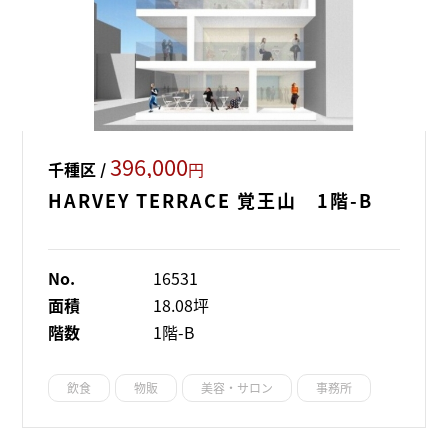
396,000
千種区 /
円
HARVEY TERRACE 覚王山 1階-B
No.
16531
面積
18.08坪
階数
1階-B
飲食
物販
美容・サロン
事務所