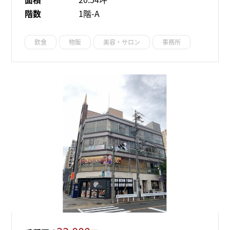
階数
1階-A
飲食
物販
美容・サロン
事務所