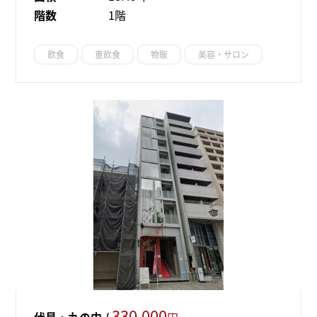
階数
1階
飲食
重飲食
物販
美容・サロン
330,000
伏見・丸の内 /
円