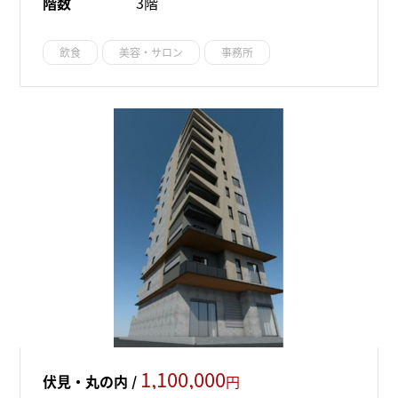
階数
3階
飲食
美容・サロン
事務所
1,100,000
伏見・丸の内 /
円