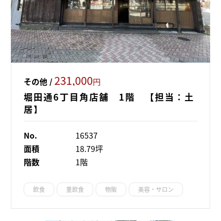
231,000
その他 /
円
堀田通6丁目角店舗 1階 【担当：土
居】
No.
16537
面積
18.79坪
階数
1階
飲食
重飲食
物販
美容・サロン