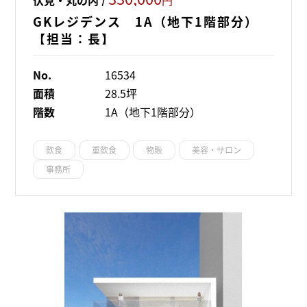
GKレジデンス 1A（地下1階部分）
【担当：長】
No.
16534
面積
28.5坪
階数
1A（地下1階部分）
飲食
重飲食
物販
美容・サロン
事務所