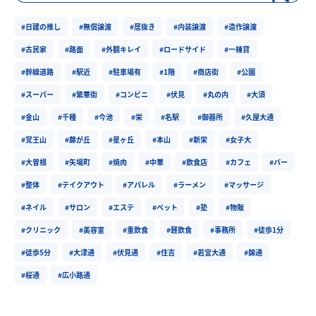
#日建の推し
#無償譲渡
#居抜き
#内装譲渡
#造作譲渡
#古民家
#路面
#外観キレイ
#ロードサイド
#一棟貸
#幹線道路
#駅近
#駐車場有
#1階
#商店街
#公園
#スーパー
#繁華街
#コンビニ
#伏見
#丸の内
#大須
#金山
#千種
#今池
#栄
#名駅
#御器所
#久屋大通
#覚王山
#藤が丘
#星ヶ丘
#本山
#新栄
#女子大
#大曽根
#矢場町
#焼肉
#中華
#飲食店
#カフェ
#バー
#整体
#テイクアウト
#アパレル
#ラーメン
#マッサージ
#ネイル
#サロン
#エステ
#ペット
#塾
#物販
#クリニック
#美容室
#重飲食
#軽飲食
#事務所
#徒歩1分
#徒歩5分
#大津通
#伏見通
#住吉
#若宮大通
#錦通
#桜通
#広小路通