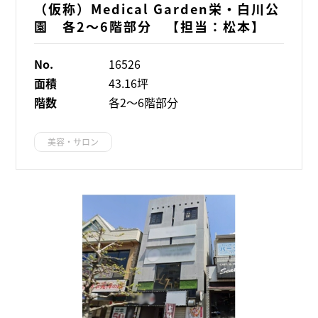
（仮称）Medical Garden栄・白川公
園 各2～6階部分 【担当：松本】
No.
16526
面積
43.16坪
階数
各2～6階部分
美容・サロン