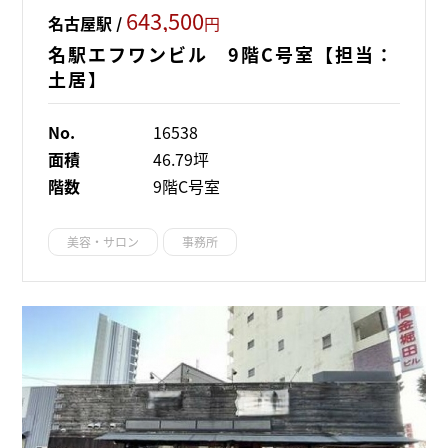
643,500
名古屋駅 /
円
名駅エフワンビル 9階C号室【担当：
土居】
No.
16538
面積
46.79坪
階数
9階C号室
美容・サロン
事務所