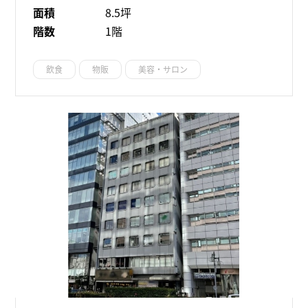
面積
8.5坪
階数
1階
飲食
物販
美容・サロン