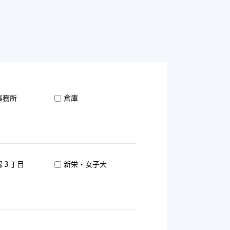
事務所
倉庫
錦３丁目
新栄・女子大