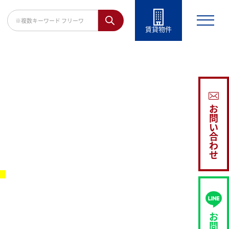
賃貸物件
お
問
い
合
わ
せ
。
お
問