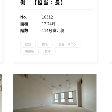
側 【担当：長】
No.
16312
面積
17.24坪
階数
114号室北側
飲食
物販
美容・サロン
事務所
倉庫