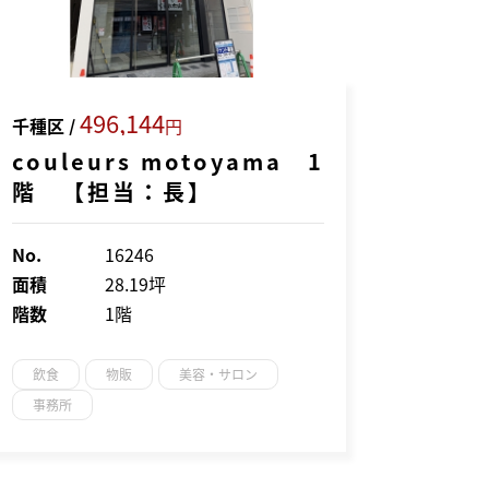
496,144
千種区 /
円
couleurs motoyama 1
階 【担当：長】
No.
16246
面積
28.19坪
階数
1階
飲食
物販
美容・サロン
事務所