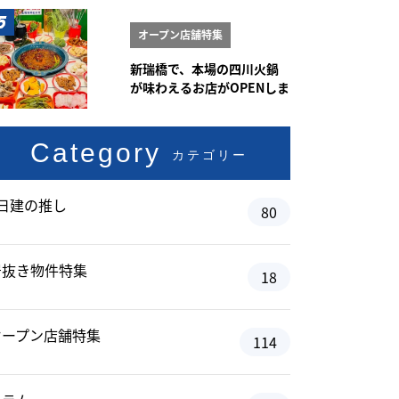
オープン店舗特集
新瑞橋で、本場の四川火鍋
が味わえるお店がOPENしま
した♪
Category
カテゴリー
#日建の推し
80
居抜き物件特集
18
オープン店舗特集
114