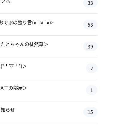
コラム
33
おでぶの独り言(๑¯ω¯๑)>
53
＜たとちゃんの徒然草＞
39
(*╹▽╹*)＞
2
＜A子の部屋＞
1
お知らせ
15