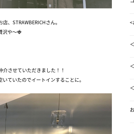
<
、STRAWBERICHさん。
沢や～🍓
＜
仲介させていただきました！！
空いていたのでイートインすることに。