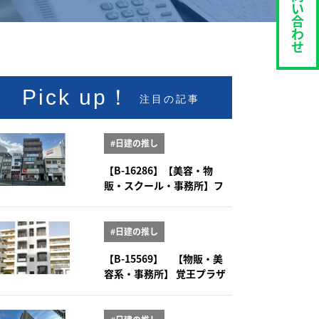
い
合
わ
せ
Pick up！
注目の記事
#日建の推し
【B-16286】【美容・物
販・スクール・事務所】フ
ィオーレ八事 2階
#日建の推し
【B-15569】 【物販・美
容系・事務所】 覚王プラザ
5-6階