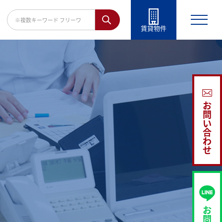
賃貸物件
お
問
い
合
わ
せ
お
問