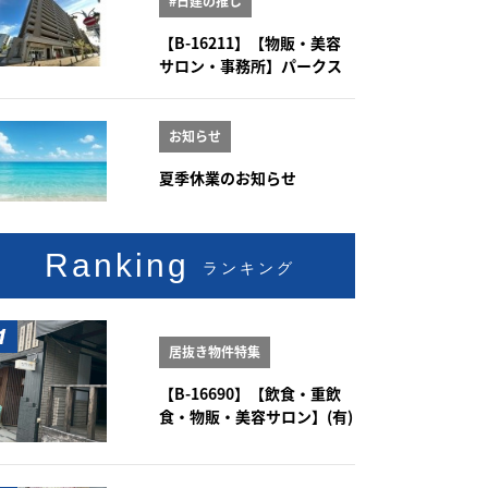
#日建の推し
【B-16211】【物販・美容
サロン・事務所】パークス
クエア大曽根 1階101号室
お知らせ
夏季休業のお知らせ
Ranking
ランキング
居抜き物件特集
【B-16690】【飲食・重飲
食・物販・美容サロン】(有)
新豊土地ビル 1-2階