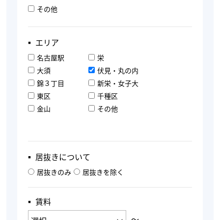
その他
▪︎ エリア
名古屋駅
栄
大須
伏見・丸の内
錦３丁目
新栄・女子大
東区
千種区
金山
その他
▪︎ 居抜きについて
居抜きのみ
居抜きを除く
▪︎ 賃料
〜