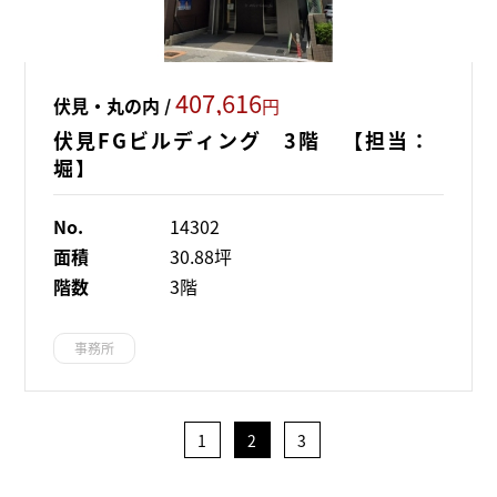
407,616
伏見・丸の内 /
円
伏見FGビルディング 3階 【担当：
堀】
No.
14302
面積
30.88坪
階数
3階
事務所
1
2
3