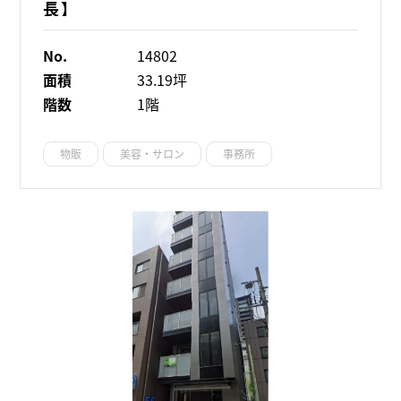
長】
No.
14802
面積
33.19坪
階数
1階
物販
美容・サロン
事務所