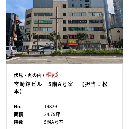
相談
伏見・丸の内 /
宮崎錦ビル 5階A号室 【担当：松
本】
No.
14829
面積
24.79坪
階数
5階A号室