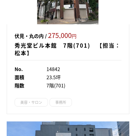
275,000
伏見・丸の内 /
円
秀光堂ビル本館 7階(701) 【担当：
松本】
No.
14842
面積
23.5坪
階数
7階(701)
美容・サロン
事務所