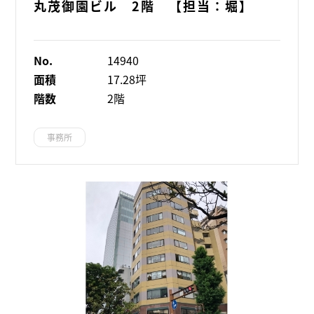
丸茂御園ビル 2階 【担当：堀】
No.
14940
面積
17.28坪
階数
2階
事務所