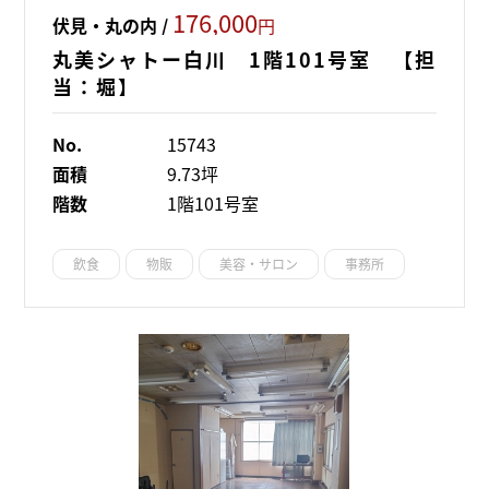
176,000
伏見・丸の内 /
円
丸美シャトー白川 1階101号室 【担
当：堀】
No.
15743
面積
9.73坪
階数
1階101号室
飲食
物販
美容・サロン
事務所