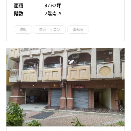
面積
47.62坪
階数
2階南-A
物販
美容・サロン
事務所