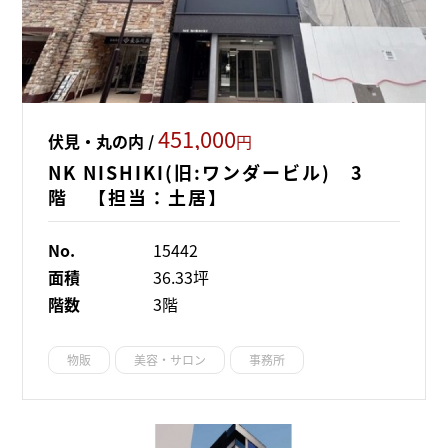
451,000
伏見・丸の内 /
円
NK NISHIKI(旧:ワンダービル) 3
階 【担当：土居】
No.
15442
面積
36.33坪
階数
3階
物販
美容・サロン
事務所