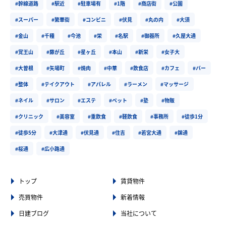
#幹線道路
#駅近
#駐車場有
#1階
#商店街
#公園
#スーパー
#繁華街
#コンビニ
#伏見
#丸の内
#大須
#金山
#千種
#今池
#栄
#名駅
#御器所
#久屋大通
#覚王山
#藤が丘
#星ヶ丘
#本山
#新栄
#女子大
#大曽根
#矢場町
#焼肉
#中華
#飲食店
#カフェ
#バー
#整体
#テイクアウト
#アパレル
#ラーメン
#マッサージ
#ネイル
#サロン
#エステ
#ペット
#塾
#物販
#クリニック
#美容室
#重飲食
#軽飲食
#事務所
#徒歩1分
#徒歩5分
#大津通
#伏見通
#住吉
#若宮大通
#錦通
#桜通
#広小路通
トップ
賃貸物件
売買物件
新着情報
日建ブログ
当社について