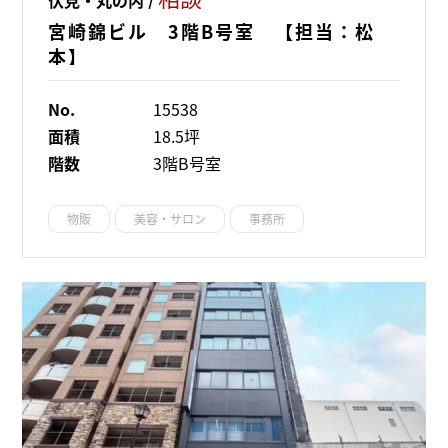
宮崎錦ビル 3階B号室 【担当：松
本】
No.
15538
面積
18.5坪
階数
3階B号室
物販
美容・サロン
事務所