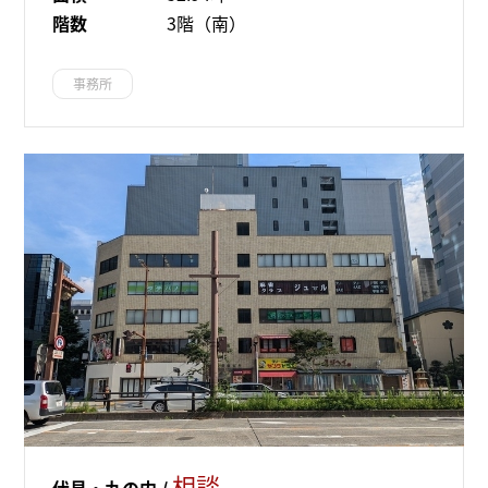
階数
3階（南）
事務所
相談
伏見・丸の内 /