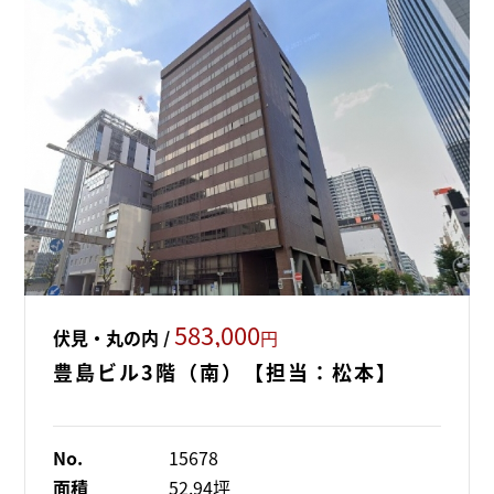
583,000
伏見・丸の内 /
円
豊島ビル3階（南）【担当：松本】
No.
15678
面積
52.94坪