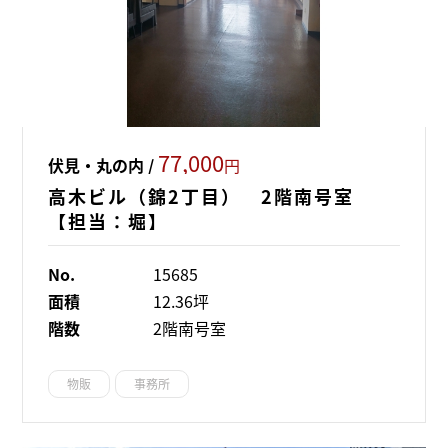
77,000
伏見・丸の内 /
円
高木ビル（錦2丁目） 2階南号室
【担当：堀】
No.
15685
面積
12.36坪
階数
2階南号室
物販
事務所