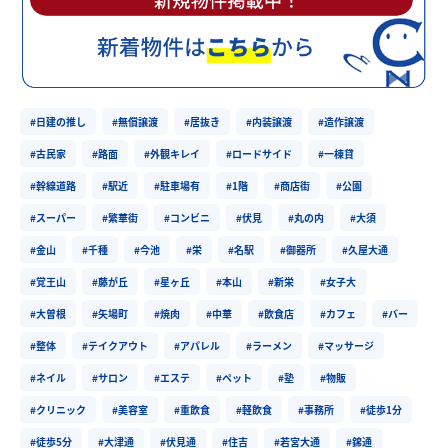
#日建の推し
#無償譲渡
#居抜き
#内装譲渡
#造作譲渡
#古民家
#路面
#外観キレイ
#ロードサイド
#一棟貸
#幹線道路
#駅近
#駐車場有
#1階
#商店街
#公園
#スーパー
#繁華街
#コンビニ
#伏見
#丸の内
#大須
#金山
#千種
#今池
#栄
#名駅
#御器所
#久屋大通
#覚王山
#藤が丘
#星ヶ丘
#本山
#新栄
#女子大
#大曽根
#矢場町
#焼肉
#中華
#飲食店
#カフェ
#バー
#整体
#テイクアウト
#アパレル
#ラーメン
#マッサージ
#ネイル
#サロン
#エステ
#ペット
#塾
#物販
#クリニック
#美容室
#重飲食
#軽飲食
#事務所
#徒歩1分
#徒歩5分
#大津通
#伏見通
#住吉
#若宮大通
#錦通