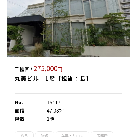
275,000
千種区 /
円
丸美ビル 1階【担当：長】
No.
16417
面積
47.08坪
階数
1階
飲食
物販
美容・サロン
事務所