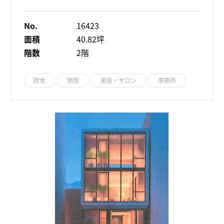
No.
16423
面積
40.82坪
階数
2階
飲食
物販
美容・サロン
事務所