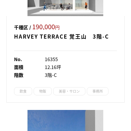
190,000
千種区 /
円
HARVEY TERRACE 覚王山 3階-C
No.
16355
面積
12.16坪
階数
3階-C
飲食
物販
美容・サロン
事務所