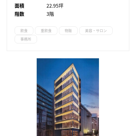
面積
22.95坪
階数
3階
飲食
重飲食
物販
美容・サロン
事務所