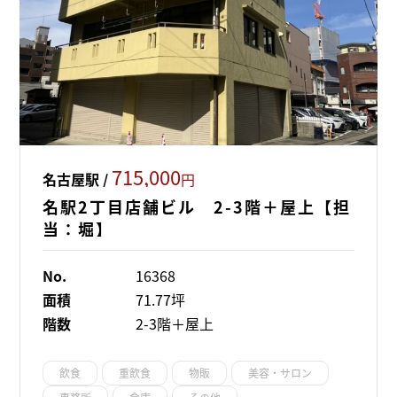
715,000
名古屋駅 /
円
名駅2丁目店舗ビル 2-3階＋屋上【担
当：堀】
No.
16368
面積
71.77坪
階数
2-3階＋屋上
飲食
重飲食
物販
美容・サロン