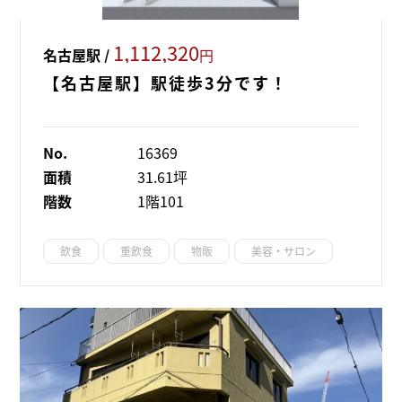
1,112,320
名古屋駅 /
円
【名古屋駅】駅徒歩3分です！
No.
16369
面積
31.61坪
階数
1階101
飲食
重飲食
物販
美容・サロン