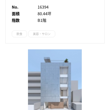
No.
16394
面積
80.44坪
階数
B1階
飲食
美容・サロン