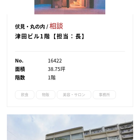
相談
伏見・丸の内 /
津田ビル1階【担当：長】
No.
16422
面積
38.75坪
階数
1階
飲食
物販
美容・サロン
事務所