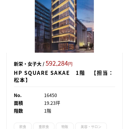
592,284
新栄・女子大 /
円
HP SQUARE SAKAE 1階 【担当：
松本】
No.
16450
面積
19.23坪
階数
1階
飲食
重飲食
物販
美容・サロン