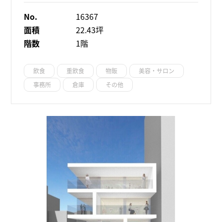
No.
16367
面積
22.43坪
階数
1階
飲食
重飲食
物販
美容・サロン
事務所
倉庫
その他