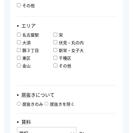
その他
▪︎ エリア
名古屋駅
栄
大須
伏見・丸の内
錦３丁目
新栄・女子大
東区
千種区
金山
その他
▪︎ 居抜きについて
居抜きのみ
居抜きを除く
▪︎ 賃料
〜