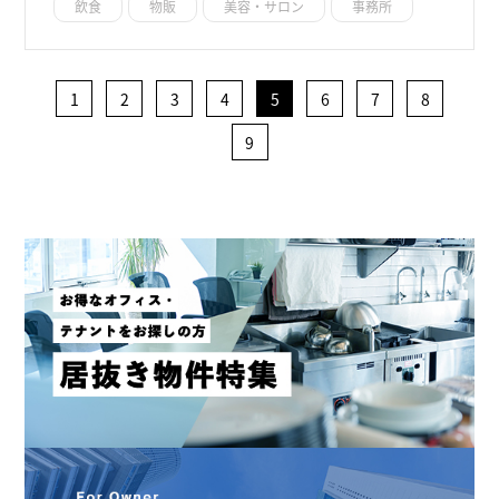
飲食
物販
美容・サロン
事務所
1
2
3
4
5
6
7
8
9