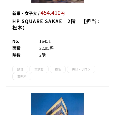
454,410
新栄・女子大 /
円
HP SQUARE SAKAE 2階 【担当：
松本】
No.
16451
面積
22.95坪
階数
2階
飲食
重飲食
物販
美容・サロン
事務所