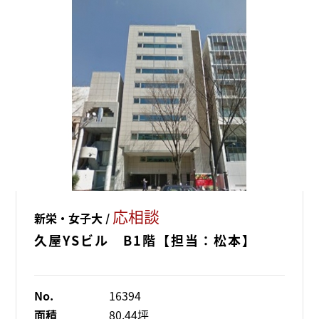
応相談
新栄・女子大 /
久屋YSビル B1階【担当：松本】
No.
16394
面積
80.44坪