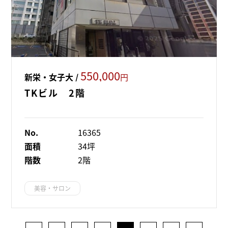
550,000
新栄・女子大 /
円
TKビル 2階
No.
16365
面積
34坪
階数
2階
美容・サロン