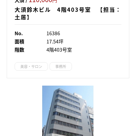
大須鈴木ビル 4階403号室 【担当：
土居】
No.
16386
面積
17.54坪
階数
4階403号室
美容・サロン
事務所