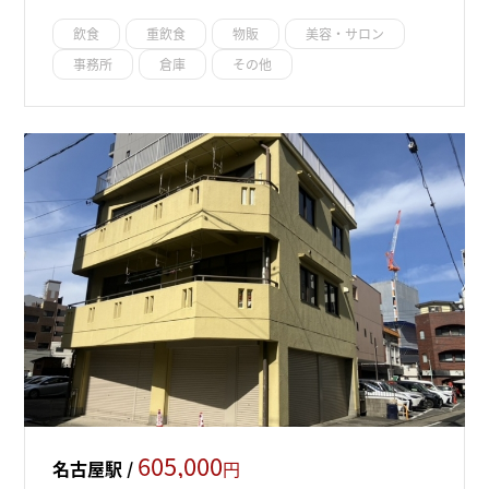
飲食
重飲食
物販
美容・サロン
事務所
倉庫
その他
605,000
名古屋駅 /
円