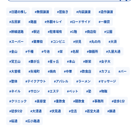
#日建の推し
#無償譲渡
#居抜き
#内装譲渡
#造作譲渡
#古民家
#路面
#外観キレイ
#ロードサイド
#一棟貸
#幹線道路
#駅近
#駐車場有
#1階
#商店街
#公園
#スーパー
#繁華街
#コンビニ
#伏見
#丸の内
#大須
#金山
#千種
#今池
#栄
#名駅
#御器所
#久屋大通
#覚王山
#藤が丘
#星ヶ丘
#本山
#新栄
#女子大
#大曽根
#矢場町
#焼肉
#中華
#飲食店
#カフェ
#バー
#整体
#テイクアウト
#アパレル
#ラーメン
#マッサージ
#ネイル
#サロン
#エステ
#ペット
#塾
#物販
#クリニック
#美容室
#重飲食
#軽飲食
#事務所
#徒歩1分
#徒歩5分
#大津通
#伏見通
#住吉
#若宮大通
#錦通
#桜通
#広小路通