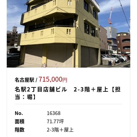
715,000
名古屋駅 /
円
名駅2丁目店舗ビル 2-3階＋屋上【担
当：堀】
No.
16368
面積
71.77坪
階数
2-3階＋屋上