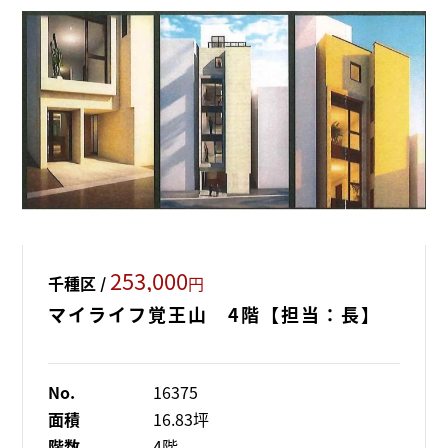
253,000
千種区 /
円
マイライフ覚王山 4階【担当：長】
No.
16375
面積
16.83坪
階数
4階