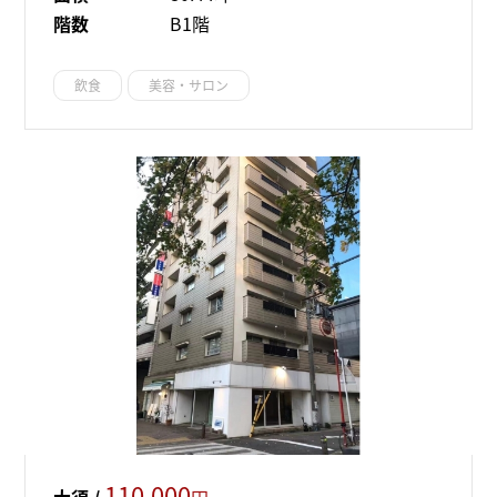
階数
B1階
飲食
美容・サロン
110,000
大須 /
円