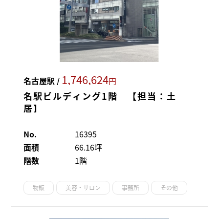
1,746,624
名古屋駅 /
円
名駅ビルディング1階 【担当：土
居】
No.
16395
面積
66.16坪
階数
1階
物販
美容・サロン
事務所
その他