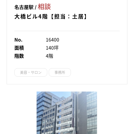
相談
名古屋駅 /
大橋ビル4階【担当：土居】
No.
16400
面積
140坪
階数
4階
美容・サロン
事務所