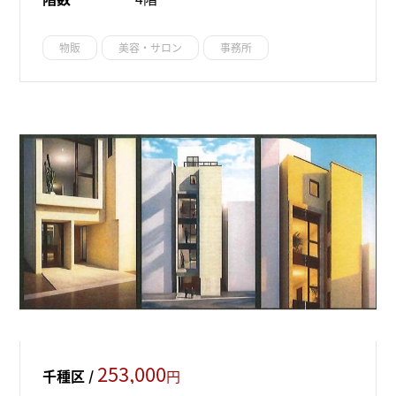
物販
美容・サロン
事務所
253,000
千種区 /
円