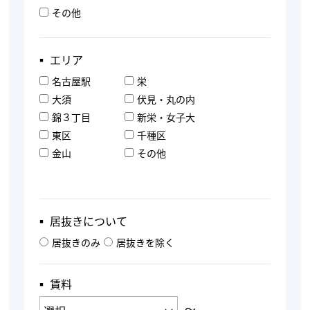
その他
▪︎ エリア
名古屋駅
栄
大須
伏見・丸の内
錦３丁目
新栄・女子大
東区
千種区
金山
その他
▪︎ 居抜きについて
居抜きのみ
居抜きを除く
▪︎ 賃料
〜