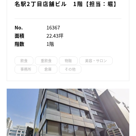
名駅2丁目店舗ビル 1階【担当：堀】
No.
16367
面積
22.43坪
階数
1階
飲食
重飲食
物販
美容・サロン
事務所
倉庫
その他