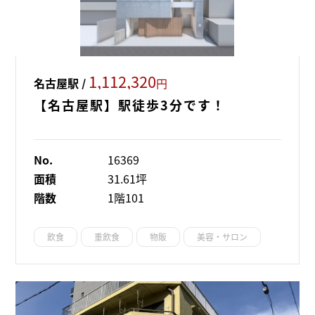
1,112,320
名古屋駅 /
円
【名古屋駅】駅徒歩3分です！
No.
16369
面積
31.61坪
階数
1階101
飲食
重飲食
物販
美容・サロン