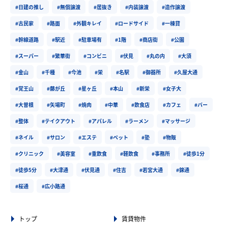
#日建の推し
#無償譲渡
#居抜き
#内装譲渡
#造作譲渡
#古民家
#路面
#外観キレイ
#ロードサイド
#一棟貸
#幹線道路
#駅近
#駐車場有
#1階
#商店街
#公園
#スーパー
#繁華街
#コンビニ
#伏見
#丸の内
#大須
#金山
#千種
#今池
#栄
#名駅
#御器所
#久屋大通
#覚王山
#藤が丘
#星ヶ丘
#本山
#新栄
#女子大
#大曽根
#矢場町
#焼肉
#中華
#飲食店
#カフェ
#バー
#整体
#テイクアウト
#アパレル
#ラーメン
#マッサージ
#ネイル
#サロン
#エステ
#ペット
#塾
#物販
#クリニック
#美容室
#重飲食
#軽飲食
#事務所
#徒歩1分
#徒歩5分
#大津通
#伏見通
#住吉
#若宮大通
#錦通
#桜通
#広小路通
トップ
賃貸物件