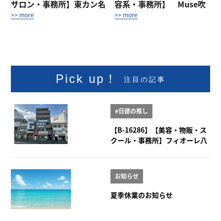
サロン・事務所】東カン名
容系・事務所】 Muse吹
古屋キャステ...
上 1階
>> more
>> more
Pick up！
注目の記事
#日建の推し
【B-16286】【美容・物販・ス
クール・事務所】フィオーレ八
事 2階
お知らせ
夏季休業のお知らせ