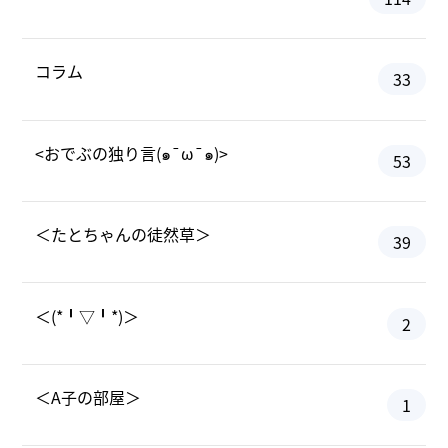
コラム
33
<おでぶの独り言(๑¯ω¯๑)>
53
＜たとちゃんの徒然草＞
39
＜(*╹▽╹*)＞
2
＜A子の部屋＞
1