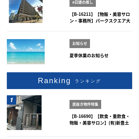
#日建の推し
【B-16211】【物販・美容サロ
ン・事務所】パークスクエア大
曽根 1階101号室
お知らせ
夏季休業のお知らせ
Ranking
ランキング
居抜き物件特集
【B-16690】【飲食・重飲食・
物販・美容サロン】(有)新豊土
地ビル 1-2階