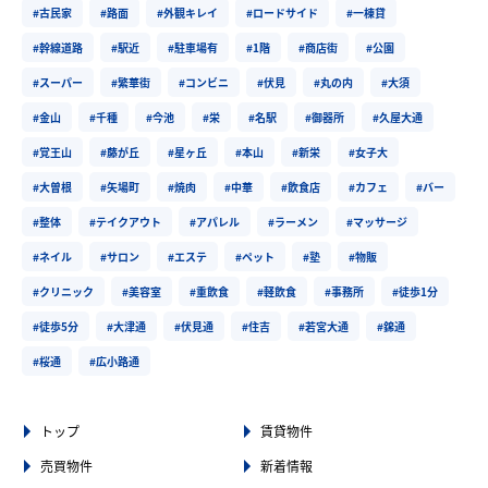
#古民家
#路面
#外観キレイ
#ロードサイド
#一棟貸
#幹線道路
#駅近
#駐車場有
#1階
#商店街
#公園
#スーパー
#繁華街
#コンビニ
#伏見
#丸の内
#大須
#金山
#千種
#今池
#栄
#名駅
#御器所
#久屋大通
#覚王山
#藤が丘
#星ヶ丘
#本山
#新栄
#女子大
#大曽根
#矢場町
#焼肉
#中華
#飲食店
#カフェ
#バー
#整体
#テイクアウト
#アパレル
#ラーメン
#マッサージ
#ネイル
#サロン
#エステ
#ペット
#塾
#物販
#クリニック
#美容室
#重飲食
#軽飲食
#事務所
#徒歩1分
#徒歩5分
#大津通
#伏見通
#住吉
#若宮大通
#錦通
#桜通
#広小路通
トップ
賃貸物件
売買物件
新着情報