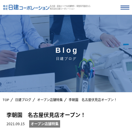
名古屋・東海エリアの店舗物件・事業用不動産なら
株式会社日建コーポレーション
Blog
日建ブログ
TOP
日建ブログ
オープン店舗特集
李朝園 名古屋伏見店オープン！
李朝園 名古屋伏見店オープン！
2021.09.15
オープン店舗特集