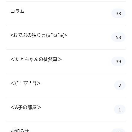
コラム
33
<おでぶの独り言(๑¯ω¯๑)>
53
＜たとちゃんの徒然草＞
39
＜(*╹▽╹*)＞
2
＜A子の部屋＞
1
お知らせ