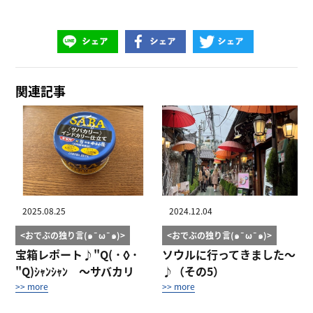
関連記事
2025.08.25
2024.12.04
<おでぶの独り言(๑¯ω¯๑)>
<おでぶの独り言(๑¯ω¯๑)>
宝箱レポート♪"Q( ˙◊˙
ソウルに行ってきました～
"Q)ｼｬﾝｼｬﾝ ～サバカリ
♪（その5）
ー イン...
>> more
>> more