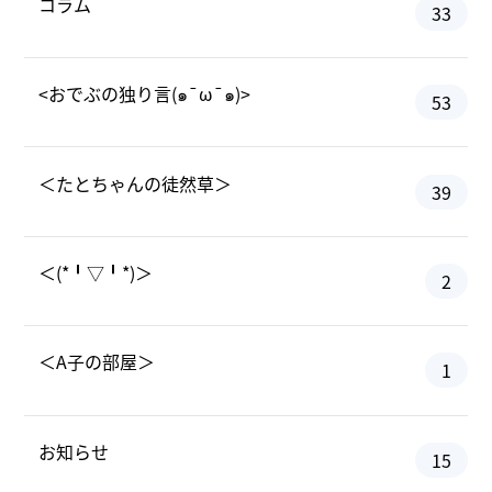
コラム
33
<おでぶの独り言(๑¯ω¯๑)>
53
＜たとちゃんの徒然草＞
39
＜(*╹▽╹*)＞
2
＜A子の部屋＞
1
お知らせ
15