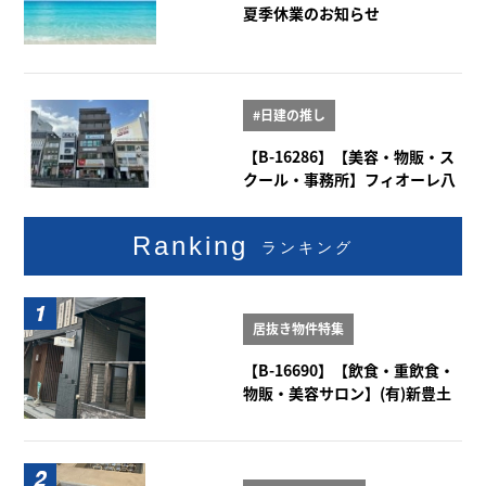
夏季休業のお知らせ
#日建の推し
【B-16286】【美容・物販・ス
クール・事務所】フィオーレ八
事 2階
Ranking
ランキング
居抜き物件特集
【B-16690】【飲食・重飲食・
物販・美容サロン】(有)新豊土
地ビル 1-2階