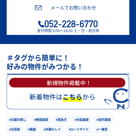
メールでお問い合わせ
052-228-6770
受付時間 9:00〜18:00 土・日・祝日休
＃タグから簡単に！
好みの物件がみつかる！
#日建の推し
#無償譲渡
#居抜き
#内装譲渡
#造作譲渡
#古民家
#路面
#外観キレイ
#ロードサイド
#一棟貸