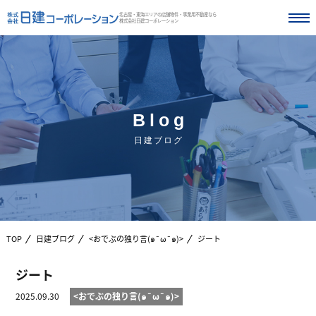
名古屋・東海エリアの店舗物件・事業用不動産なら
株式会社日建コーポレーション
Blog
日建ブログ
TOP
日建ブログ
<おでぶの独り言(๑¯ω¯๑)>
ジート
ジート
2025.09.30
<おでぶの独り言(๑¯ω¯๑)>