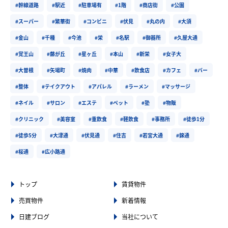
#幹線道路
#駅近
#駐車場有
#1階
#商店街
#公園
#スーパー
#繁華街
#コンビニ
#伏見
#丸の内
#大須
#金山
#千種
#今池
#栄
#名駅
#御器所
#久屋大通
#覚王山
#藤が丘
#星ヶ丘
#本山
#新栄
#女子大
#大曽根
#矢場町
#焼肉
#中華
#飲食店
#カフェ
#バー
#整体
#テイクアウト
#アパレル
#ラーメン
#マッサージ
#ネイル
#サロン
#エステ
#ペット
#塾
#物販
#クリニック
#美容室
#重飲食
#軽飲食
#事務所
#徒歩1分
#徒歩5分
#大津通
#伏見通
#住吉
#若宮大通
#錦通
#桜通
#広小路通
トップ
賃貸物件
売買物件
新着情報
日建ブログ
当社について