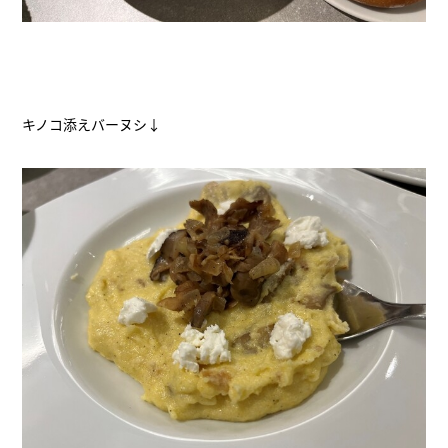
キノコ添えバーヌシ↓