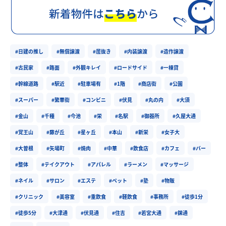
#日建の推し
#無償譲渡
#居抜き
#内装譲渡
#造作譲渡
#古民家
#路面
#外観キレイ
#ロードサイド
#一棟貸
#幹線道路
#駅近
#駐車場有
#1階
#商店街
#公園
#スーパー
#繁華街
#コンビニ
#伏見
#丸の内
#大須
#金山
#千種
#今池
#栄
#名駅
#御器所
#久屋大通
#覚王山
#藤が丘
#星ヶ丘
#本山
#新栄
#女子大
#大曽根
#矢場町
#焼肉
#中華
#飲食店
#カフェ
#バー
#整体
#テイクアウト
#アパレル
#ラーメン
#マッサージ
#ネイル
#サロン
#エステ
#ペット
#塾
#物販
#クリニック
#美容室
#重飲食
#軽飲食
#事務所
#徒歩1分
#徒歩5分
#大津通
#伏見通
#住吉
#若宮大通
#錦通