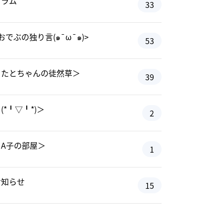
コラム
33
おでぶの独り言(๑¯ω¯๑)>
53
＜たとちゃんの徒然草＞
39
(*╹▽╹*)＞
2
＜A子の部屋＞
1
お知らせ
15