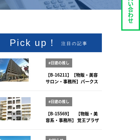
い
合
わ
せ
Pick up！
注目の記事
#日建の推し
【B-16211】【物販・美容
サロン・事務所】パークス
クエア大曽根 1階101号室
#日建の推し
【B-15569】 【物販・美
容系・事務所】 覚王プラザ
5-6階