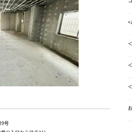
<
＜
9号