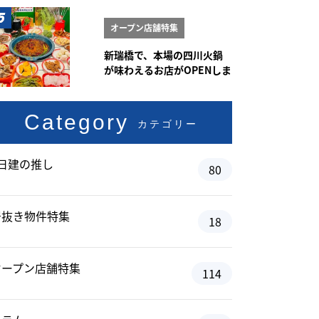
オープン店舗特集
新瑞橋で、本場の四川火鍋
が味わえるお店がOPENしま
した♪
Category
カテゴリー
#日建の推し
80
居抜き物件特集
18
オープン店舗特集
114