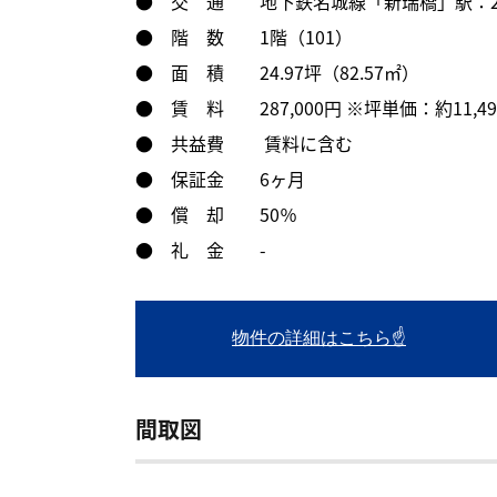
● 交 通 地下鉄名城線「新瑞橋」駅：2
● 階 数 1階（101）
● 面 積 24.97坪（82.57㎡）
● 賃 料 287,000円 ※坪単価：約11,49
● 共益費 賃料に含む
● 保証金 6ヶ月
● 償 却 50％
● 礼 金 -
物件の詳細はこちら☝
間取図