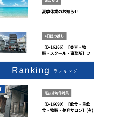
お知らせ
夏季休業のお知らせ
#日建の推し
【B-16286】【美容・物
販・スクール・事務所】フ
ィオーレ八事 2階
Ranking
ランキング
居抜き物件特集
【B-16690】【飲食・重飲
食・物販・美容サロン】(有)
新豊土地ビル 1-2階