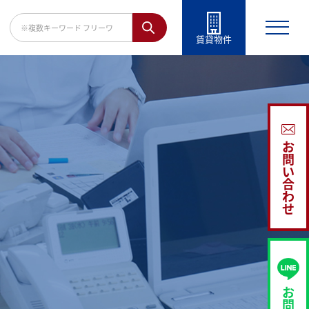
賃貸物件
お
問
い
合
わ
せ
お
問