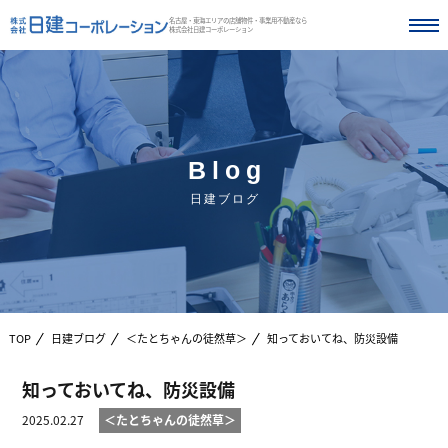
名古屋・東海エリアの店舗物件・事業用不動産なら
株式会社日建コーポレーション
Blog
日建ブログ
TOP
日建ブログ
＜たとちゃんの徒然草＞
知っておいてね、防災設備
知っておいてね、防災設備
2025.02.27
＜たとちゃんの徒然草＞