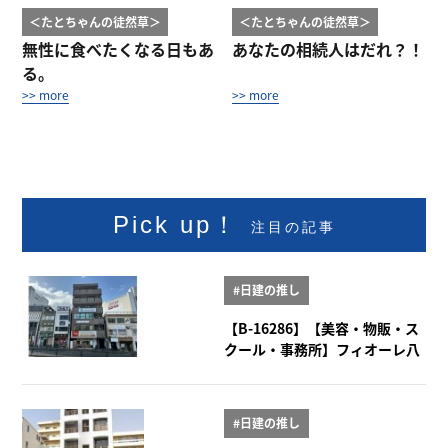
＜たとちゃんの徒然草＞
＜たとちゃんの徒然草＞
無性に食べたくなる日もあ
あなたの相続人はだれ？！
る。
>> more
>> more
Pick up！
注目の記事
#日建の推し
【B-16286】【美容・物販・ス
クール・事務所】フィオーレ八
事 2階
#日建の推し