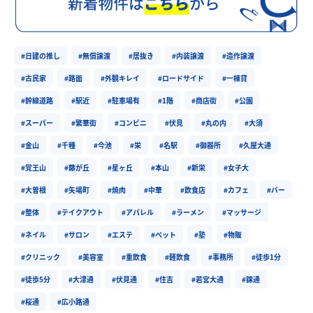
#日建の推し
#無償譲渡
#居抜き
#内装譲渡
#造作譲渡
#古民家
#路面
#外観キレイ
#ロードサイド
#一棟貸
#幹線道路
#駅近
#駐車場有
#1階
#商店街
#公園
#スーパー
#繁華街
#コンビニ
#伏見
#丸の内
#大須
#金山
#千種
#今池
#栄
#名駅
#御器所
#久屋大通
#覚王山
#藤が丘
#星ヶ丘
#本山
#新栄
#女子大
#大曽根
#矢場町
#焼肉
#中華
#飲食店
#カフェ
#バー
#整体
#テイクアウト
#アパレル
#ラーメン
#マッサージ
#ネイル
#サロン
#エステ
#ペット
#塾
#物販
#クリニック
#美容室
#重飲食
#軽飲食
#事務所
#徒歩1分
#徒歩5分
#大津通
#伏見通
#住吉
#若宮大通
#錦通
#桜通
#広小路通