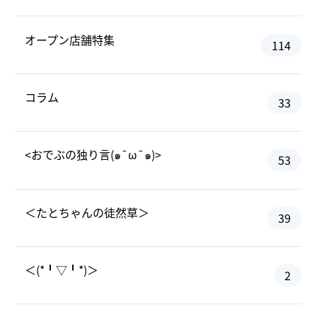
オープン店舗特集
114
コラム
33
<おでぶの独り言(๑¯ω¯๑)>
53
＜たとちゃんの徒然草＞
39
＜(*╹▽╹*)＞
2