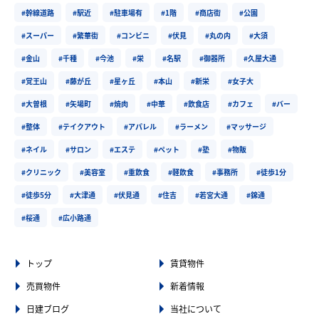
#幹線道路
#駅近
#駐車場有
#1階
#商店街
#公園
#スーパー
#繁華街
#コンビニ
#伏見
#丸の内
#大須
#金山
#千種
#今池
#栄
#名駅
#御器所
#久屋大通
#覚王山
#藤が丘
#星ヶ丘
#本山
#新栄
#女子大
#大曽根
#矢場町
#焼肉
#中華
#飲食店
#カフェ
#バー
#整体
#テイクアウト
#アパレル
#ラーメン
#マッサージ
#ネイル
#サロン
#エステ
#ペット
#塾
#物販
#クリニック
#美容室
#重飲食
#軽飲食
#事務所
#徒歩1分
#徒歩5分
#大津通
#伏見通
#住吉
#若宮大通
#錦通
#桜通
#広小路通
トップ
賃貸物件
売買物件
新着情報
日建ブログ
当社について