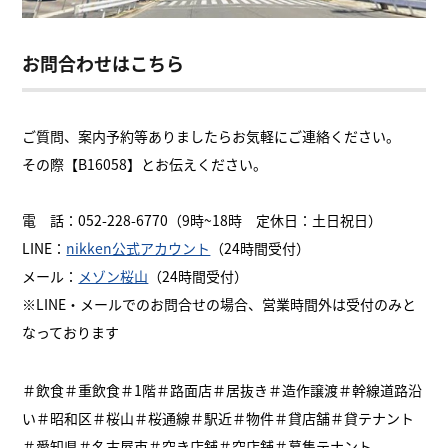
お問合わせはこちら
ご質問、案内予約等ありましたらお気軽にご連絡ください。
その際【B16058】とお伝えください。
電 話：052-228-6770（9時~18時 定休日：土日祝日）
LINE：
nikken公式アカウント
（24時間受付）
メール：
メゾン桜山
（24時間受付）
※LINE・メールでのお問合せの場合、営業時間外は受付のみと
なっております
＃飲食＃重飲食＃1階＃路面店＃居抜き＃造作譲渡＃幹線道路沿
い＃昭和区＃桜山＃桜通線＃駅近＃物件＃貸店舗＃貸テナント
＃愛知県＃名古屋市＃空き店舗＃空店舗＃募集テナント