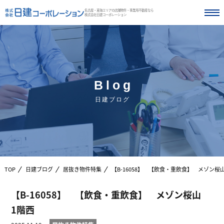
名古屋・東海エリアの店舗物件・事業用不動産なら
株式会社日建コーポレーション
Blog
日建ブログ
TOP
日建ブログ
居抜き物件特集
【B-16058】 【飲食・重飲食】 メゾン
【B-16058】 【飲食・重飲食】 メゾン桜山
1階西