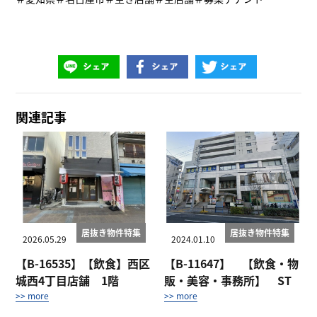
関連記事
居抜き物件特集
居抜き物件特集
2026.05.29
2024.01.10
【B-16535】【飲食】西区
【B-11647】 【飲食・物
城西4丁目店舗 1階
販・美容・事務所】 ST
プラザ御器所 ...
>> more
>> more