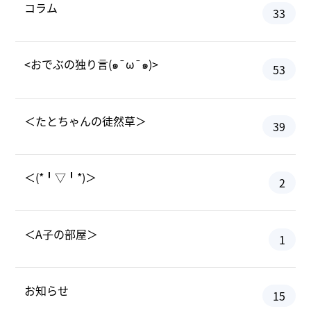
コラム
33
<おでぶの独り言(๑¯ω¯๑)>
53
＜たとちゃんの徒然草＞
39
＜(*╹▽╹*)＞
2
＜A子の部屋＞
1
お知らせ
15