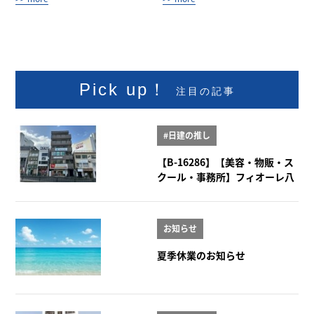
ami annex 3階AB
Pick up！
注目の記事
#日建の推し
【B-16286】【美容・物販・ス
クール・事務所】フィオーレ八
事 2階
お知らせ
夏季休業のお知らせ