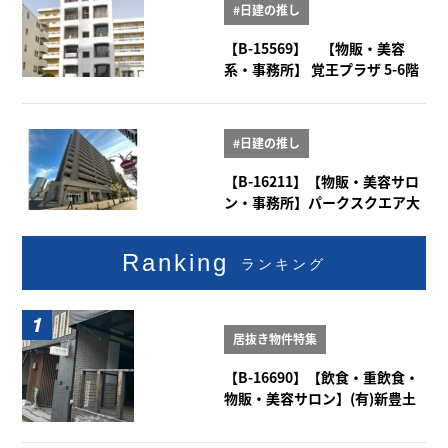
#日建の推し
【B-15569】 【物販・美容
系・事務所】 覚王プラザ 5-6階
#日建の推し
【B-16211】【物販・美容サロ
ン・事務所】パークスクエア大
曽根 1階101号室
Ranking
ランキング
居抜き物件特集
【B-16690】【飲食・重飲食・
物販・美容サロン】(有)新豊土
地ビル 1-2階