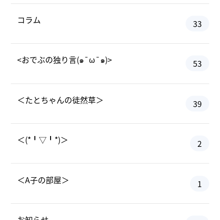
コラム
33
<おでぶの独り言(๑¯ω¯๑)>
53
＜たとちゃんの徒然草＞
39
＜(*╹▽╹*)＞
2
＜A子の部屋＞
1
お知らせ