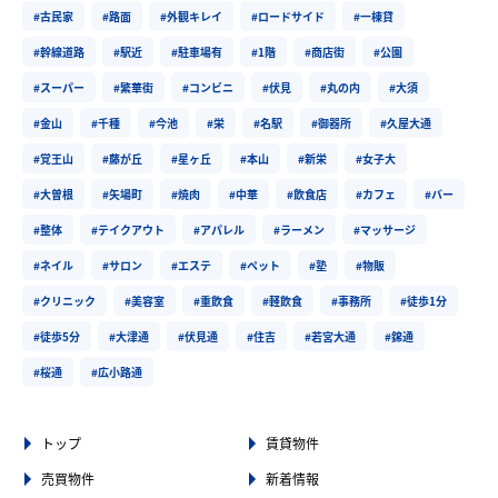
#古民家
#路面
#外観キレイ
#ロードサイド
#一棟貸
#幹線道路
#駅近
#駐車場有
#1階
#商店街
#公園
#スーパー
#繁華街
#コンビニ
#伏見
#丸の内
#大須
#金山
#千種
#今池
#栄
#名駅
#御器所
#久屋大通
#覚王山
#藤が丘
#星ヶ丘
#本山
#新栄
#女子大
#大曽根
#矢場町
#焼肉
#中華
#飲食店
#カフェ
#バー
#整体
#テイクアウト
#アパレル
#ラーメン
#マッサージ
#ネイル
#サロン
#エステ
#ペット
#塾
#物販
#クリニック
#美容室
#重飲食
#軽飲食
#事務所
#徒歩1分
#徒歩5分
#大津通
#伏見通
#住吉
#若宮大通
#錦通
#桜通
#広小路通
トップ
賃貸物件
売買物件
新着情報