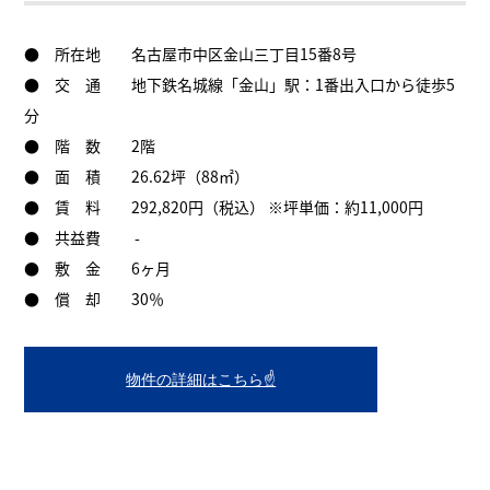
● 所在地 名古屋市中区金山三丁目15番8号
● 交 通 地下鉄名城線「金山」駅：1番出入口から徒歩5
分
● 階 数 2階
● 面 積 26.62坪（88㎡）
● 賃 料 292,820円（税込） ※坪単価：約11,000円
● 共益費 -
● 敷 金 6ヶ月
● 償 却 30％
物件の詳細はこちら☝