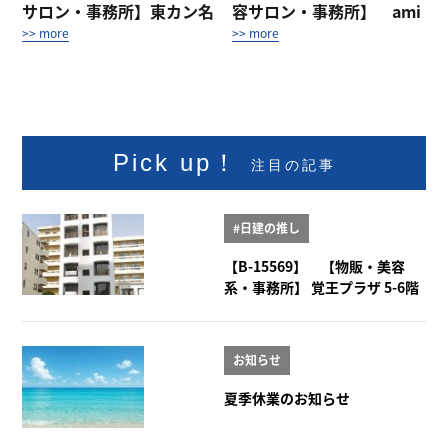
サロン・事務所】東カン名
容サロン・事務所】 ami
古屋キャステ...
ami annex 3階AB
>> more
>> more
Pick up！
注目の記事
#日建の推し
【B-15569】 【物販・美容
系・事務所】 覚王プラザ 5-6階
お知らせ
夏季休業のお知らせ