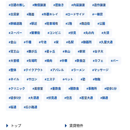
#日建の推し
#無償譲渡
#居抜き
#内装譲渡
#造作譲渡
#古民家
#路面
#外観キレイ
#ロードサイド
#一棟貸
#幹線道路
#駅近
#駐車場有
#1階
#商店街
#公園
#スーパー
#繁華街
#コンビニ
#伏見
#丸の内
#大須
#金山
#千種
#今池
#栄
#名駅
#御器所
#久屋大通
#覚王山
#藤が丘
#星ヶ丘
#本山
#新栄
#女子大
#大曽根
#矢場町
#焼肉
#中華
#飲食店
#カフェ
#バー
#整体
#テイクアウト
#アパレル
#ラーメン
#マッサージ
#ネイル
#サロン
#エステ
#ペット
#塾
#物販
#クリニック
#美容室
#重飲食
#軽飲食
#事務所
#徒歩1分
#徒歩5分
#大津通
#伏見通
#住吉
#若宮大通
#錦通
#桜通
#広小路通
トップ
賃貸物件