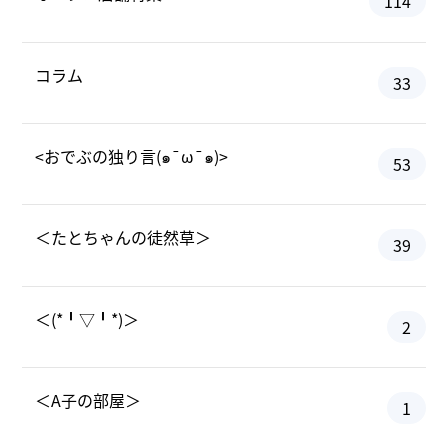
114
コラム
33
<おでぶの独り言(๑¯ω¯๑)>
53
＜たとちゃんの徒然草＞
39
＜(*╹▽╹*)＞
2
＜A子の部屋＞
1