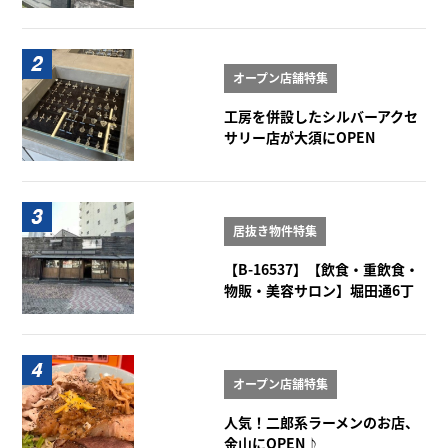
地ビル 1-2階
オープン店舗特集
工房を併設したシルバーアクセ
サリー店が大須にOPEN
居抜き物件特集
【B-16537】【飲食・重飲食・
物販・美容サロン】堀田通6丁
目角店舗 1階
オープン店舗特集
人気！二郎系ラーメンのお店、
金山にOPEN♪